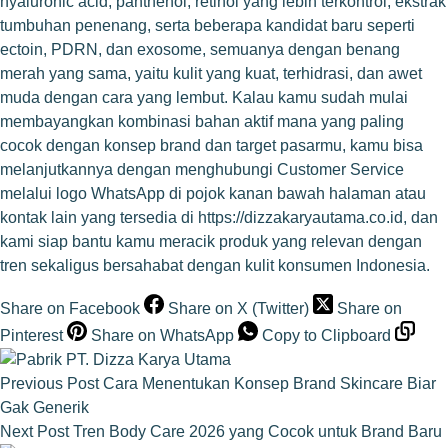
hyaluronic acid, panthenol, retinol yang lebih terkontrol, ekstrak
tumbuhan penenang, serta beberapa kandidat baru seperti
ectoin, PDRN, dan exosome, semuanya dengan benang
merah yang sama, yaitu kulit yang kuat, terhidrasi, dan awet
muda dengan cara yang lembut. Kalau kamu sudah mulai
membayangkan kombinasi bahan aktif mana yang paling
cocok dengan konsep brand dan target pasarmu, kamu bisa
melanjutkannya dengan menghubungi Customer Service
melalui logo WhatsApp di pojok kanan bawah halaman atau
kontak lain yang tersedia di
https://dizzakaryautama.co.id
, dan
kami siap bantu kamu meracik produk yang relevan dengan
tren sekaligus bersahabat dengan kulit konsumen Indonesia.
Share on Facebook
Share on X (Twitter)
Share on
Pinterest
Share on WhatsApp
Copy to Clipboard
Previous
Post
Cara Menentukan Konsep Brand Skincare Biar
Gak Generik
Next
Post
Tren Body Care 2026 yang Cocok untuk Brand Baru