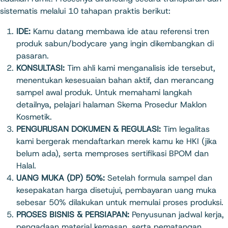
sistematis melalui 10 tahapan praktis berikut:
IDE:
Kamu datang membawa ide atau referensi tren
produk sabun/bodycare yang ingin dikembangkan di
pasaran.
KONSULTASI:
Tim ahli kami menganalisis ide tersebut,
menentukan kesesuaian bahan aktif, dan merancang
sampel awal produk. Untuk memahami langkah
detailnya, pelajari halaman
Skema Prosedur Maklon
Kosmetik
.
PENGURUSAN DOKUMEN & REGULASI:
Tim legalitas
kami bergerak mendaftarkan merek kamu ke HKI (jika
belum ada), serta memproses sertifikasi BPOM dan
Halal.
UANG MUKA (DP) 50%:
Setelah formula sampel dan
kesepakatan harga disetujui, pembayaran uang muka
sebesar 50% dilakukan untuk memulai proses produksi.
PROSES BISNIS & PERSIAPAN:
Penyusunan jadwal kerja,
pengadaan material kemasan, serta pematangan