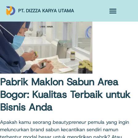
PT. DIZZZA KARYA UTAMA
TENTANG KAMI
ALUR MAKLON
PRODUK MAKLON
Pabrik Maklon Sabun Area
Bogor: Kualitas Terbaik untuk
Bisnis Anda
Apakah kamu seorang
beautypreneur
pemula yang ingin
meluncurkan brand sabun kecantikan sendiri namun
terbentur modal besar untuk mendirikan pabrik? Atau,