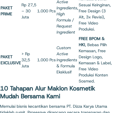
Active
Rp 27,5
Sesuai Keinginan,
PAKET
Ingredients
,
– 30
1.000 Pcs
Free Design (3
PRIME
High
Juta
Alt, 3x Revisi),
Formula /
Free Video
Request
Produksi.
Ingredient
FREE BPOM &
HKI
, Bebas Pilih
Custom
Kemasan, Free
> Rp
Active
PAKET
Design Logo,
32,5
1.000 Pcs
Ingredients
EXCLUSIVE
Kemasan & Label,
Juta
& Formula
Free Video
Eksklusif
Produksi Konten
Sosmed.
10 Tahapan Alur Maklon Kosmetik
Mudah Bersama Kami
Memulai bisnis kecantikan bersama PT. Dizza Karya Utama
tidaklah rumit. Prosesnya dirancang secara transparan dan