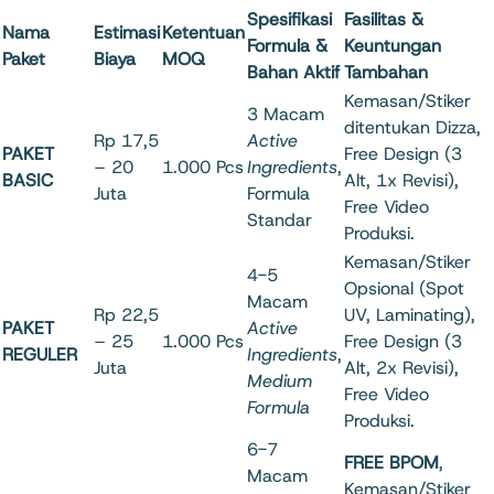
Spesifikasi
Fasilitas &
Nama
Estimasi
Ketentuan
Formula &
Keuntungan
Paket
Biaya
MOQ
Bahan Aktif
Tambahan
Kemasan/Stiker
3 Macam
ditentukan Dizza,
Rp 17,5
Active
PAKET
Free Design (3
– 20
1.000 Pcs
Ingredients
,
BASIC
Alt, 1x Revisi),
Juta
Formula
Free Video
Standar
Produksi.
Kemasan/Stiker
4-5
Opsional (Spot
Macam
Rp 22,5
UV, Laminating),
PAKET
Active
– 25
1.000 Pcs
Free Design (3
REGULER
Ingredients
,
Juta
Alt, 2x Revisi),
Medium
Free Video
Formula
Produksi.
6-7
FREE BPOM
,
Macam
Kemasan/Stiker