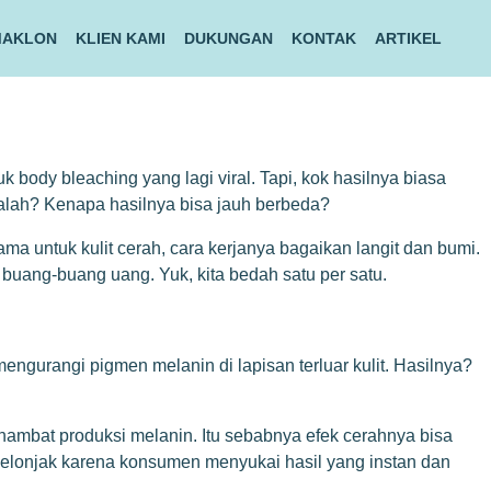
MAKLON
KLIEN KAMI
DUKUNGAN
KONTAK
ARTIKEL
 body bleaching yang lagi viral. Tapi, kok hasilnya biasa
alah? Kenapa hasilnya bisa jauh berbeda?
a untuk kulit cerah, cara kerjanya bagaikan langit dan bumi.
uang-buang uang. Yuk, kita bedah satu per satu.
mengurangi pigmen melanin di lapisan terluar kulit. Hasilnya?
mbat produksi melanin. Itu sebabnya efek cerahnya bisa
 melonjak karena konsumen menyukai hasil yang instan dan