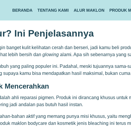
BERANDA
TENTANG KAMI
ALUR MAKLON
PRODUK 
r? Ini Penjelasannya
anget kulit kelihatan cerah dan berseri, jadi kamu beli produk
ihat lebih bersih dan
glowing
alami. Apa sih sebenarnya yang s
h yang paling populer ini. Padahal, meski tujuannya sama-sam
ng supaya kamu bisa mendapatkan hasil maksimal, bukan cuma b
uk Mencerahkan
dalah ahli reparasi pigmen. Produk ini dirancang khusus untuk 
ring jadi andalan pas butuh hasil instan.
han-bahan aktif yang memang punya misi khusus, yaitu mengha
roduk maklon bodycare dan kosmetik
jenis bleaching ini terus