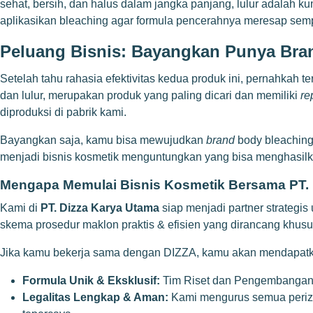
sehat, bersih, dan halus dalam jangka panjang, lulur adalah ku
aplikasikan bleaching agar formula pencerahnya meresap sem
Peluang Bisnis: Bayangkan Punya Bra
Setelah tahu rahasia efektivitas kedua produk ini, pernahkah t
dan lulur, merupakan produk yang paling dicari dan memiliki
re
diproduksi di pabrik kami.
Bayangkan saja, kamu bisa mewujudkan
brand
body bleaching, 
menjadi bisnis kosmetik menguntungkan yang bisa menghasilka
Mengapa Memulai Bisnis Kosmetik Bersama PT.
Kami di
PT. Dizza Karya Utama
siap menjadi partner strateg
skema prosedur maklon praktis & efisien
yang dirancang khusu
Jika kamu bekerja sama dengan DIZZA, kamu akan mendapatk
Formula Unik & Eksklusif:
Tim Riset dan Pengembangan (
Legalitas Lengkap & Aman:
Kami mengurus semua perizin