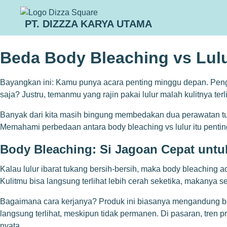
PT. DIZZZA KARYA UTAMA
Beda Body Bleaching vs Lulu
Bayangkan ini: Kamu punya acara penting minggu depan. Pengin b
saja? Justru, temanmu yang rajin pakai lulur malah kulitnya terl
Banyak dari kita masih bingung membedakan dua perawatan tubu
Memahami perbedaan antara body bleaching vs lulur itu penti
Body Bleaching: Si Jagoan Cepat unt
Kalau lulur ibarat tukang bersih-bersih, maka body bleaching a
Kulitmu bisa langsung terlihat lebih cerah seketika, makanya se
Bagaimana cara kerjanya? Produk ini biasanya mengandung ba
langsung terlihat, meskipun tidak permanen. Di pasaran, tren
p
nyata.