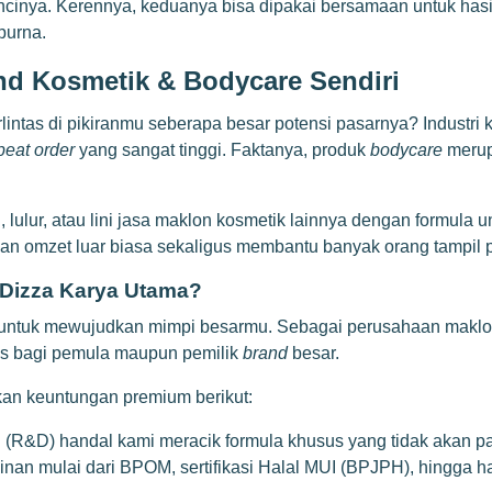
ncinya. Kerennya, keduanya bisa dipakai bersamaan untuk hasil 
purna.
nd Kosmetik & Bodycare Sendiri
erlintas di pikiranmu seberapa besar potensi pasarnya? Industr
peat order
yang sangat tinggi. Faktanya, produk
bodycare
merup
lulur, atau lini
jasa maklon kosmetik
lainnya dengan formula uni
n omzet luar biasa sekaligus membantu banyak orang tampil pe
 Dizza Karya Utama?
is untuk mewujudkan mimpi besarmu. Sebagai perusahaan maklon
s bagi pemula maupun pemilik
brand
besar.
an keuntungan premium berikut:
R&D) handal kami meracik formula khusus yang tidak akan pas
an mulai dari BPOM, sertifikasi Halal MUI (BPJPH), hingga ha