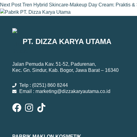
Next
Post
Tren Hybrid Skincare-Makeup Day Cream: Praktis &
PT. DIZZA KARYA UTAMA
Jalan Pemuda Kav. 51-52, Padurenan,
Kec. Gn. Sindur, Kab. Bogor, Jawa Barat – 16340
Telp : (0251) 860 8244
Email : marketing@dizzakaryautama.co.id
PABRIK MAKLON KOSMETIK