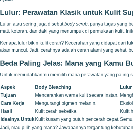
Lulur: Perawatan Klasik untuk Kulit Su
Lulur, atau sering juga disebut
body scrub
, punya tugas yang be
mati, kotoran, dan daki yang menumpuk di permukaan kulit. Inil
Kenapa lulur bikin kulit cerah? Kecerahan yang didapat dari lul
akan muncul. Jadi, cerahnya adalah cerah alami yang sehat,
Beda Paling Jelas: Mana yang Kamu B
Untuk memudahkanmu memilih mana perawatan yang paling sesua
Aspek
Body Bleaching
Lulur
Tujuan
Mencerahkan warna kulit secara instan.
Mengh
Cara Kerja
Mengurangi pigmen melanin.
Eksfol
Hasil
Kulit cerah seketika.
Kulit 
Idealnya Untuk
Kulit kusam yang butuh pencerah cepat.
Semua 
Jadi, mau pilih yang mana? Jawabannya tergantung kebutuha