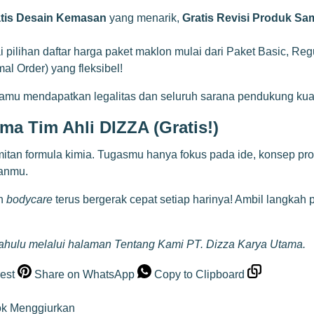
tis Desain Kemasan
yang menarik,
Gratis Revisi Produk Sa
i pilihan
daftar harga paket maklon
mulai dari Paket Basic, Reg
 Order) yang fleksibel!
 mendapatkan legalitas dan seluruh sarana pendukung kuali
a Tim Ahli DIZZA (Gratis!)
itan formula kimia. Tugasmu hanya fokus pada ide, konsep prod
ganmu.
an
bodycare
terus bergerak cepat setiap harinya! Ambil langkah 
 dahulu melalui halaman
Tentang Kami PT. Dizza Karya Utama
.
est
Share on WhatsApp
Copy to Clipboard
ok Menggiurkan