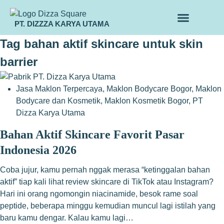
PT. DIZZZA KARYA UTAMA
TENTANG KAMI
ALUR MAKLON
PRODUK MAKLON
Tag
bahan aktif skincare untuk skin
barrier
Jasa Maklon Terpercaya
,
Maklon Bodycare Bogor
,
Maklon
Bodycare dan Kosmetik
,
Maklon Kosmetik Bogor
,
PT
Dizza Karya Utama
Bahan Aktif Skincare Favorit Pasar
Indonesia 2026
Coba jujur, kamu pernah nggak merasa “ketinggalan bahan
aktif” tiap kali lihat review skincare di TikTok atau Instagram?
Hari ini orang ngomongin niacinamide, besok rame soal
peptide, beberapa minggu kemudian muncul lagi istilah yang
baru kamu dengar. Kalau kamu lagi…