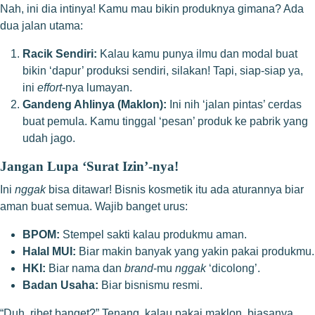
Nah, ini dia intinya! Kamu mau bikin produknya gimana? Ada
dua jalan utama:
Racik Sendiri:
Kalau kamu punya ilmu dan modal buat
bikin ‘dapur’ produksi sendiri, silakan! Tapi, siap-siap ya,
ini
effort
-nya lumayan.
Gandeng Ahlinya (Maklon):
Ini nih ‘jalan pintas’ cerdas
buat pemula. Kamu tinggal ‘pesan’ produk ke pabrik yang
udah jago.
Jangan Lupa ‘Surat Izin’-nya!
Ini
nggak
bisa ditawar! Bisnis kosmetik itu ada aturannya biar
aman buat semua. Wajib banget urus:
BPOM:
Stempel sakti kalau produkmu aman.
Halal MUI:
Biar makin banyak yang yakin pakai produkmu.
HKI:
Biar nama dan
brand
-mu
nggak
‘dicolong’.
Badan Usaha:
Biar bisnismu resmi.
“Duh, ribet banget?” Tenang, kalau pakai maklon, biasanya