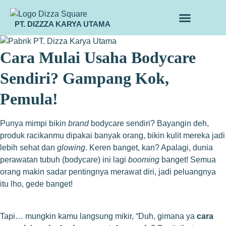
PT. DIZZZA KARYA UTAMA
TENTANG KAMI
ALUR MAKLON
PRODUK MAKLON
Cara Mulai Usaha Bodycare
Sendiri? Gampang Kok,
Pemula!
Punya mimpi bikin
brand
bodycare sendiri? Bayangin deh,
produk racikanmu dipakai banyak orang, bikin kulit mereka jadi
lebih sehat dan
glowing
. Keren banget, kan? Apalagi, dunia
perawatan tubuh (bodycare) ini lagi
booming
banget! Semua
orang makin sadar pentingnya merawat diri, jadi peluangnya
itu lho, gede banget!
Tapi… mungkin kamu langsung mikir, “Duh, gimana ya
cara