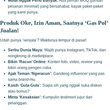
Mulai Nggak Perlu Banyak:
Ada pilihan MOQ (jumlah
pesanan minimal) yang bersahabat, kayak
paket-paket
yang kami punya.
Produk Oke, Izin Aman, Saatnya ‘Gas Pol’
Jualan!
Udah punya ‘senjata’? Waktunya tempur di pasar!
Serbu Dunia Maya:
Wajib punya Instagram, TikTok, dan
nongkrong di
marketplace
.
Bikin ‘Racun’ Online:
Konten foto, video,
review
yang
bikin orang pengen coba.
Ajak Teman ‘Ngeracun’:
Gandeng
influencer
yang pas
sama
brand
-mu.
Kasih ‘Gula-Gula’:
Siapa sih yang
nggak
suka diskon
atau bonus?
Minta ‘Kesaksian’:
Kumpulin testimoni jujur dari
pelanggan.