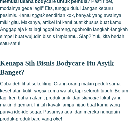
memulai usaha bodycare untuk pemula
? Pasti ribet,
modalnya gede lagi!” Eits, tunggu dulu! Jangan keburu
pesimis. Kamu
nggak
sendirian kok, banyak yang awalnya
mikir gitu. Makanya, artikel ini kami buat khusus buat kamu.
Anggap aja kita lagi ngopi bareng, ngobrolin langkah-langkah
simpel buat wujudin bisnis impianmu. Siap? Yuk, kita bedah
satu-satu!
Kenapa Sih Bisnis Bodycare Itu Asyik
Banget?
Coba deh lihat sekeliling. Orang-orang makin peduli sama
kesehatan kulit,
nggak
cuma wajah, tapi seluruh tubuh. Belum
lagi tren bahan alami, produk unik, dan
skincare
lokal yang
makin digemari. Ini tuh kayak lampu hijau buat kamu yang
punya ide-ide segar. Pasarnya ada, dan mereka nungguin
produk-produk baru yang
oke
!