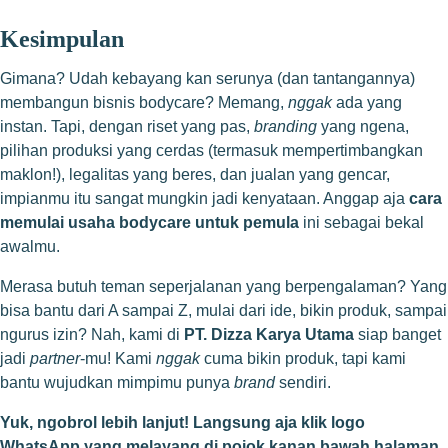
Kesimpulan
Gimana? Udah kebayang kan serunya (dan tantangannya)
membangun bisnis bodycare? Memang,
nggak
ada yang
instan. Tapi, dengan riset yang pas,
branding
yang ngena,
pilihan produksi yang cerdas (termasuk mempertimbangkan
maklon!), legalitas yang beres, dan jualan yang gencar,
impianmu itu sangat mungkin jadi kenyataan. Anggap aja
cara
memulai usaha bodycare untuk pemula
ini sebagai bekal
awalmu.
Merasa butuh teman seperjalanan yang berpengalaman? Yang
bisa bantu dari A sampai Z, mulai dari ide, bikin produk, sampai
ngurus izin? Nah, kami di
PT. Dizza Karya Utama
siap banget
jadi
partner
-mu! Kami
nggak
cuma bikin produk, tapi kami
bantu wujudkan mimpimu punya
brand
sendiri.
Yuk, ngobrol lebih lanjut! Langsung aja klik logo
WhatsApp yang melayang di pojok kanan bawah halaman