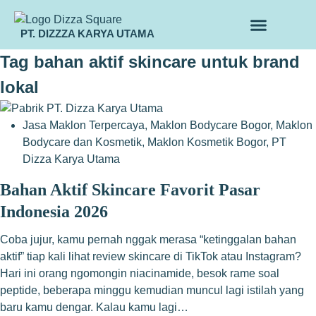
PT. DIZZZA KARYA UTAMA
TENTANG KAMI
ALUR MAKLON
PRODUK MAKLON
Tag
bahan aktif skincare untuk brand
lokal
Jasa Maklon Terpercaya
,
Maklon Bodycare Bogor
,
Maklon
Bodycare dan Kosmetik
,
Maklon Kosmetik Bogor
,
PT
Dizza Karya Utama
Bahan Aktif Skincare Favorit Pasar
Indonesia 2026
Coba jujur, kamu pernah nggak merasa “ketinggalan bahan
aktif” tiap kali lihat review skincare di TikTok atau Instagram?
Hari ini orang ngomongin niacinamide, besok rame soal
peptide, beberapa minggu kemudian muncul lagi istilah yang
baru kamu dengar. Kalau kamu lagi…