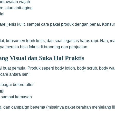
 perawatan wajah
re, atau anti-aging
ial
re, jenis kulit, sampai cara pakai produk dengan benar. Kon
etat, konsumen lebih kritis, dan soal legalitas harus rapi. Na
ya mereka bisa fokus di branding dan penjualan.
ng Visual dan Suka Hal Praktis
santai buat pemula. Produk seperti body lotion, body scrub, bo
care antara lain:
ebagai before-after
ggi
uk sampai kemasan
 dan campaign bertema (misalnya paket cerahan menjelang libur