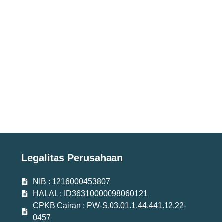
Legalitas Perusahaan
NIB : 1216000453807
HALAL : ID36310000098060121
CPKB Cairan : PW-S.03.01.1.44.441.12.22-
0457