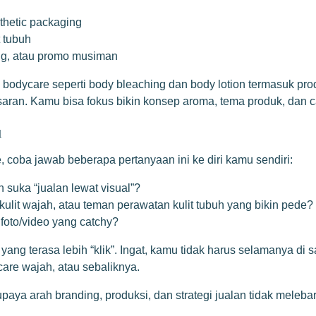
sthetic packaging
t tubuh
ing, atau promo musiman
dycare seperti body bleaching dan body lotion termasuk prod
ran. Kamu bisa fokus bikin konsep aroma, tema produk, dan ca
u
, coba jawab beberapa pertanyaan ini ke diri kamu sendiri:
 suka “jualan lewat visual”?
lit wajah, atau teman perawatan kulit tubuh yang bikin pede?
foto/video yang catchy?
ang terasa lebih “klik”. Ingat, kamu tidak harus selamanya di s
care wajah, atau sebaliknya.
paya arah branding, produksi, dan strategi jualan tidak meleb