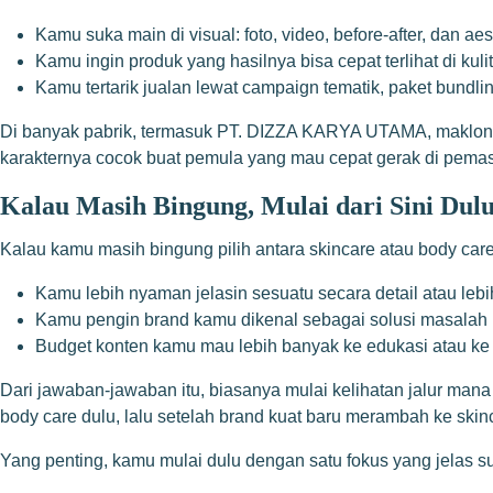
Kamu suka main di visual: foto, video, before-after, dan ae
Kamu ingin produk yang hasilnya bisa cepat terlihat di kuli
Kamu tertarik jualan lewat campaign tematik, paket bundl
Di banyak pabrik, termasuk PT. DIZZA KARYA UTAMA, maklon bo
karakternya cocok buat pemula yang mau cepat gerak di pemasa
Kalau Masih Bingung, Mulai dari Sini Dul
Kalau kamu masih bingung pilih antara skincare atau body care
Kamu lebih nyaman jelasin sesuatu secara detail atau lebih
Kamu pengin brand kamu dikenal sebagai solusi masalah ku
Budget konten kamu mau lebih banyak ke edukasi atau ke 
Dari jawaban-jawaban itu, biasanya mulai kelihatan jalur mana y
body care dulu, lalu setelah brand kuat baru merambah ke skin
Yang penting, kamu mulai dulu dengan satu fokus yang jelas su