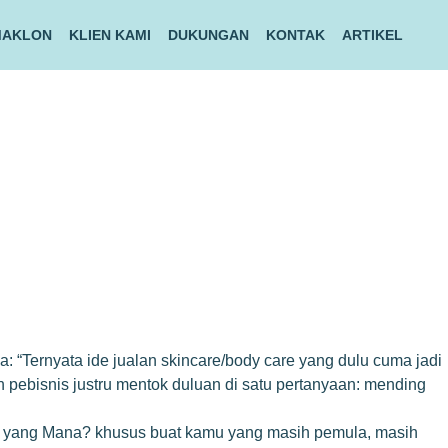
MAKLON
KLIEN KAMI
DUKUNGAN
KONTAK
ARTIKEL
a: “Ternyata ide jualan skincare/body care yang dulu cuma jadi
n pebisnis justru mentok duluan di satu pertanyaan: mending
ocok yang Mana? khusus buat kamu yang masih pemula, masih