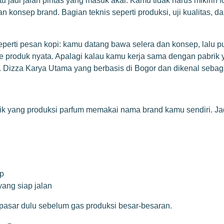
jadi jalan pintas yang masuk akal. Kamu tidak harus mikirin fo
 konsep brand. Bagian teknis seperti produksi, uji kualitas, 
perti pesan kopi: kamu datang bawa selera dan konsep, lalu pul
 ke produk nyata. Apalagi kalau kamu kerja sama dengan pabr
T. Dizza Karya Utama yang berbasis di Bogor dan dikenal seba
yang produksi parfum memakai nama brand kamu sendiri. Jadi, 
ep
yang siap jalan
 pasar dulu sebelum gas produksi besar-besaran.