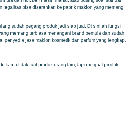
rmula dari nol, beli mesin mahal, atau pusing soal standar
dan legalitas bisa diserahkan ke pabrik maklon yang memang
ang sudah pegang produk jadi siap jual. Di sinilah fungsi
ik yang memang terbiasa menangani brand pemula dan sudah
gai penyedia jasa maklon kosmetik dan parfum yang lengkap.
kamu tidak jual produk orang lain, tapi menjual produk