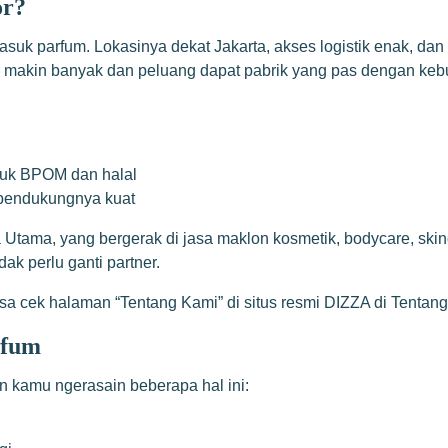
or?
rmasuk parfum. Lokasinya dekat Jakarta, akses logistik enak, d
ner makin banyak dan peluang dapat pabrik yang pas dengan keb
oduk BPOM dan halal
m pendukungnya kuat
 Utama, yang bergerak di jasa maklon kosmetik, bodycare, skinc
k perlu ganti partner.
sa cek halaman “Tentang Kami” di situs resmi DIZZA di
Tentan
rfum
n kamu ngerasain beberapa hal ini: