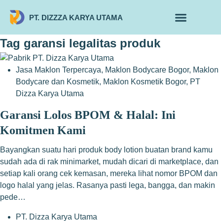
PT. DIZZZA KARYA UTAMA
TENTANG KAMI
ALUR MAKLON
PRODUK MAKLON
Tag
garansi legalitas produk
Jasa Maklon Terpercaya
,
Maklon Bodycare Bogor
,
Maklon
Bodycare dan Kosmetik
,
Maklon Kosmetik Bogor
,
PT
Dizza Karya Utama
Garansi Lolos BPOM & Halal: Ini
Komitmen Kami
Bayangkan suatu hari produk body lotion buatan brand kamu
sudah ada di rak minimarket, mudah dicari di marketplace, dan
setiap kali orang cek kemasan, mereka lihat nomor BPOM dan
logo halal yang jelas. Rasanya pasti lega, bangga, dan makin
pede…
PT. Dizza Karya Utama