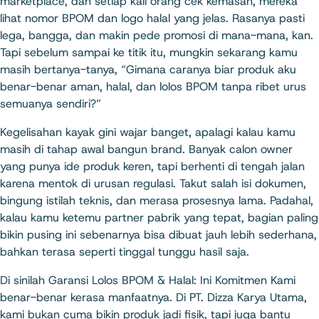
marketplace, dan setiap kali orang cek kemasan, mereka
lihat nomor BPOM dan logo halal yang jelas. Rasanya pasti
lega, bangga, dan makin pede promosi di mana-mana, kan.
Tapi sebelum sampai ke titik itu, mungkin sekarang kamu
masih bertanya-tanya, “Gimana caranya biar produk aku
benar-benar aman, halal, dan lolos BPOM tanpa ribet urus
semuanya sendiri?”
Kegelisahan kayak gini wajar banget, apalagi kalau kamu
masih di tahap awal bangun brand. Banyak calon owner
yang punya ide produk keren, tapi berhenti di tengah jalan
karena mentok di urusan regulasi. Takut salah isi dokumen,
bingung istilah teknis, dan merasa prosesnya lama. Padahal,
kalau kamu ketemu partner pabrik yang tepat, bagian paling
bikin pusing ini sebenarnya bisa dibuat jauh lebih sederhana,
bahkan terasa seperti tinggal tunggu hasil saja.
Di sinilah Garansi Lolos BPOM & Halal: Ini Komitmen Kami
benar-benar kerasa manfaatnya. Di PT. Dizza Karya Utama,
kami bukan cuma bikin produk jadi fisik, tapi juga bantu