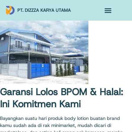
PT. DIZZZA KARYA UTAMA
TENTANG KAMI
ALUR MAKLON
PRODUK MAKLON
Garansi Lolos BPOM & Halal:
Ini Komitmen Kami
Bayangkan suatu hari produk body lotion buatan brand
kamu sudah ada di rak minimarket, mudah dicari di