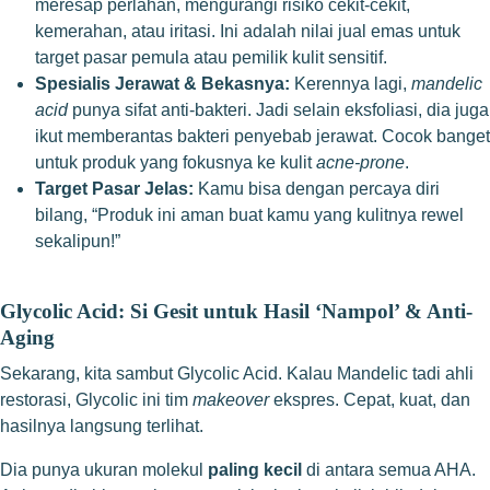
meresap perlahan, mengurangi risiko cekit-cekit,
kemerahan, atau iritasi. Ini adalah nilai jual emas untuk
target pasar pemula atau pemilik kulit sensitif.
Spesialis Jerawat & Bekasnya:
Kerennya lagi,
mandelic
acid
punya sifat anti-bakteri. Jadi selain eksfoliasi, dia juga
ikut memberantas bakteri penyebab jerawat. Cocok banget
untuk produk yang fokusnya ke kulit
acne-prone
.
Target Pasar Jelas:
Kamu bisa dengan percaya diri
bilang, “Produk ini aman buat kamu yang kulitnya rewel
sekalipun!”
Glycolic Acid: Si Gesit untuk Hasil ‘Nampol’ & Anti-
Aging
Sekarang, kita sambut Glycolic Acid. Kalau Mandelic tadi ahli
restorasi, Glycolic ini tim
makeover
ekspres. Cepat, kuat, dan
hasilnya langsung terlihat.
Dia punya ukuran molekul
paling kecil
di antara semua AHA.