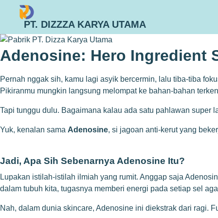
PT. DIZZZA KARYA UTAMA
Adenosine: Hero Ingredient S
Pernah nggak sih, kamu lagi asyik bercermin, lalu tiba-tiba f
Pikiranmu mungkin langsung melompat ke bahan-bahan terkenal 
Tapi tunggu dulu. Bagaimana kalau ada satu pahlawan super lai
Yuk, kenalan sama
Adenosine
, si jagoan anti-kerut yang be
Jadi, Apa Sih Sebenarnya Adenosine Itu?
Lupakan istilah-istilah ilmiah yang rumit. Anggap saja Adenosi
dalam tubuh kita, tugasnya memberi energi pada setiap sel agar
Nah, dalam dunia skincare, Adenosine ini diekstrak dari ragi.