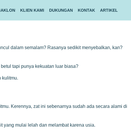
MAKLON
KLIEN KAMI
DUKUNGAN
KONTAK
ARTIKEL
ah muncul dalam semalam? Rasanya sedikit menyebalkan, kan?
betul tapi punya kekuatan luar biasa?
 kulitmu.
litmu. Kerennya, zat ini sebenarnya sudah ada secara alami di
lit yang mulai lelah dan melambat karena usia.