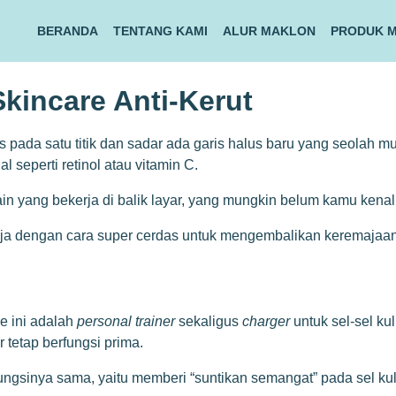
BERANDA
TENTANG KAMI
ALUR MAKLON
PRODUK 
kincare Anti-Kerut
okus pada satu titik dan sadar ada garis halus baru yang seol
seperti retinol atau vitamin C.
n yang bekerja di balik layar, yang mungkin belum kamu kenal 
kerja dengan cara super cerdas untuk mengembalikan keremajaan
ne ini adalah
personal trainer
sekaligus
charger
untuk sel-sel ku
 tetap berfungsi prima.
 Fungsinya sama, yaitu memberi “suntikan semangat” pada sel ku