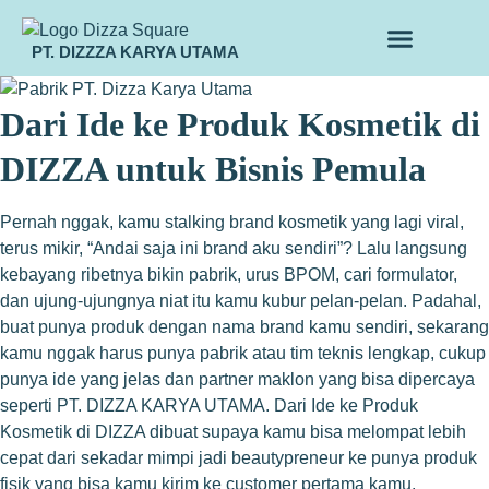
PT. DIZZZA KARYA UTAMA
TENTANG KAMI
ALUR MAKLON
PRODUK MAKLON
Dari Ide ke Produk Kosmetik di
DIZZA untuk Bisnis Pemula
Pernah nggak, kamu stalking brand kosmetik yang lagi viral,
terus mikir, “Andai saja ini brand aku sendiri”? Lalu langsung
kebayang ribetnya bikin pabrik, urus BPOM, cari formulator,
dan ujung-ujungnya niat itu kamu kubur pelan-pelan. Padahal,
buat punya produk dengan nama brand kamu sendiri, sekarang
kamu nggak harus punya pabrik atau tim teknis lengkap, cukup
punya ide yang jelas dan partner maklon yang bisa dipercaya
seperti PT. DIZZA KARYA UTAMA. Dari Ide ke Produk
Kosmetik di DIZZA dibuat supaya kamu bisa melompat lebih
cepat dari sekadar mimpi jadi beautypreneur ke punya produk
fisik yang bisa kamu kirim ke customer pertama kamu.