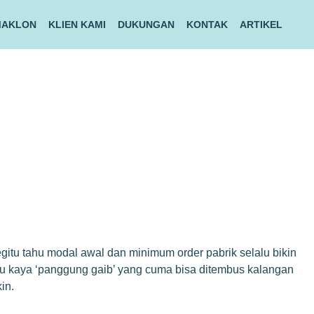
MAKLON
KLIEN KAMI
DUKUNGAN
KONTAK
ARTIKEL
gitu tahu modal awal dan minimum order pabrik selalu bikin
itu kaya ‘panggung gaib’ yang cuma bisa ditembus kalangan
in.