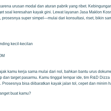
l karena urusan modal dan aturan pabrik yang ribet. Kebingungan
get soal keresahan kayak gini. Lewat layanan Jasa Maklon Ko
 prosesnya super simpel—mulai dari konsultasi, riset, bikin s
nding kecil-kecilan
POM
ajak kamu kerja sama mulai dari nol, bahkan bantu urus dokume
ep dan target pasarmu. Kamu tinggal lempar ide, tim R&D Dizza
. Prosesnya bisa diibaratkan kayak jalan tol, cepet dan minim 
banget buat kamu?