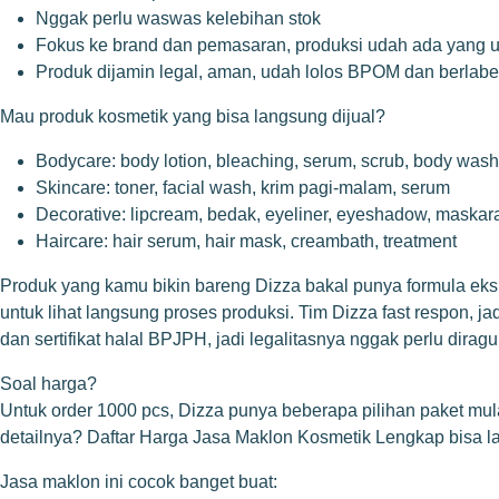
Nggak perlu waswas kelebihan stok
Fokus ke brand dan pemasaran, produksi udah ada yang u
Produk dijamin legal, aman, udah lolos BPOM dan berlabel
Mau produk kosmetik yang bisa langsung dijual?
Bodycare: body lotion, bleaching, serum, scrub, body wash
Skincare: toner, facial wash, krim pagi-malam, serum
Decorative: lipcream, bedak, eyeliner, eyeshadow, maskar
Haircare: hair serum, hair mask, creambath, treatment
Produk yang kamu bikin bareng Dizza bakal punya formula eksklus
untuk lihat langsung proses produksi. Tim Dizza fast respon, 
dan sertifikat halal BPJPH, jadi legalitasnya nggak perlu dirag
Soal harga?
Untuk order 1000 pcs, Dizza punya beberapa pilihan paket mula
detailnya?
Daftar Harga Jasa Maklon Kosmetik Lengkap
bisa l
Jasa maklon ini cocok banget buat: