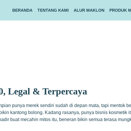
BERANDA
TENTANG KAMI
ALUR MAKLON
PRODUK 
, Legal & Terpercaya
pian punya merek sendiri sudah di depan mata, tapi mentok be
 bikin kantong bolong. Kadang rasanya, punya bisnis kosmetik 
adir buat mecahin mitos itu, beneran bikin semua terasa mungk