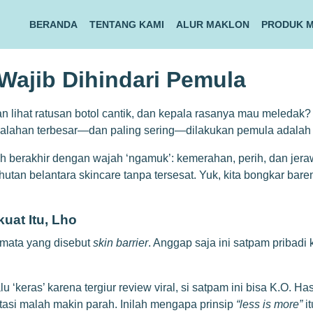
BERANDA
TENTANG KAMI
ALUR MAKLON
PRODUK 
Wajib Dihindari Pemula
n lihat ratusan botol cantik, dan kepala rasanya mau meledak? S
alahan terbesar—dan paling sering—dilakukan pemula adalah t
lah berakhir dengan wajah ‘ngamuk’: kemerahan, perih, dan jeraw
utan belantara skincare tanpa tersesat. Yuk, kita bongkar bare
uat Itu, Lho
t mata yang disebut
skin barrier
. Anggap saja ini satpam pribadi 
eras’ karena tergiur review viral, si satpam ini bisa K.O. Hasi
asi malah makin parah. Inilah mengapa prinsip
“less is more”
it