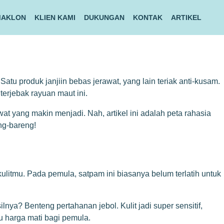
MAKLON
KLIEN KAMI
DUKUNGAN
KONTAK
ARTIKEL
atu produk janjiin bebas jerawat, yang lain teriak anti-kusam.
erjebak rayuan maut ini.
at yang makin menjadi. Nah, artikel ini adalah peta rahasia
ng-bareng!
kulitmu. Pada pemula, satpam ini biasanya belum terlatih untuk
lnya? Benteng pertahanan jebol. Kulit jadi super sensitif,
u harga mati bagi pemula.