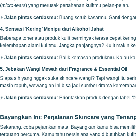
(
micro-tears
) yang merusak pertahanan kulitmu pelan-pelan.
⚡
Jalan pintas cerdasmu:
Buang scrub kasarmu. Ganti deng
4. Sensasi ‘Kering’ Menipu dari Alkohol Jahat
Beberapa toner atau produk kulit berminyak terasa cepat kerin
kelembapan alami kulitmu. Jangka panjangnya? Kulit makin k
⚡
Jalan pintas cerdasmu:
Balik kemasan produkmu. Kalau ka
5. Jebakan Wangi Mewah dari Fragrance & Essential Oil
Siapa sih yang nggak suka skincare wangi? Tapi wangi itu seri
masih rapuh, wewangian ini bisa jadi sumber drama kemerahan 
⚡
Jalan pintas cerdasmu:
Prioritaskan produk dengan label
“f
Bayangkan Ini: Perjalanan Skincare yang Tena
Sekarang, coba pejamkan mata. Bayangkan kamu bisa memilih s
terbuang percuma. Kamu tahu persis apa yang dibutuhkan kul