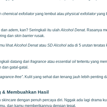
an
chemical exfoliator
yang lembut atau
physical exfoliator
yang b
g dan adem, kan? Seringkali itu ulah
Alcohol Denat
. Rasanya me
ering dan
skin barrier
rusak.
mu lihat
Alcohol Denat
atau
SD Alcohol
ada di 5 urutan teratas
ngkali datang dari
fragrance
atau
essential oil
tertentu yang mer
dan gatal-gatal.
ragrance-free”
. Kulit yang sehat dan tenang jauh lebih penting 
ng & Membuahkan Hasil
kincare dengan penuh percaya diri. Nggak ada lagi drama kuli
itmu, dan kamu memberikannya dengan tepat.