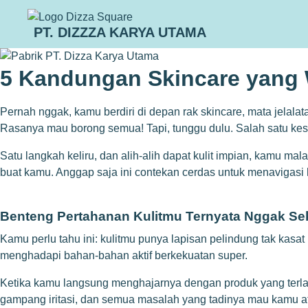
PT. DIZZZA KARYA UTAMA
5 Kandungan Skincare yang 
Pernah nggak, kamu berdiri di depan rak skincare, mata jelalata
Rasanya mau borong semua! Tapi, tunggu dulu. Salah satu kes
Satu langkah keliru, dan alih-alih dapat kulit impian, kamu ma
buat kamu. Anggap saja ini contekan cerdas untuk menavigasi h
Benteng Pertahanan Kulitmu Ternyata Nggak Sek
Kamu perlu tahu ini: kulitmu punya lapisan pelindung tak kasa
menghadapi bahan-bahan aktif berkekuatan super.
Ketika kamu langsung menghajarnya dengan produk yang terlalu ‘k
gampang iritasi, dan semua masalah yang tadinya mau kamu at