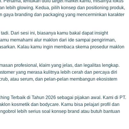
 Pertama, tentukan dulu target market kamu, misalnya fokus
n lebih glowing. Kedua, pilih konsep dan positioning produk,
irkan gaya branding dan packaging yang mencerminkan karakter
adi. Dari sesi ini, biasanya kamu bakal dapat insight
 kamu memahami alur maklon dari ide sampai pengiriman,
ipasarkan. Kalau kamu ingin membaca skema prosedur maklon
san profesional, klaim yang jelas, dan legalitas lengkap.
ustomer yang merasa kulitnya lebih cerah dan percaya diri
, scrub, atau serum, dan pelan-pelan membangun ekosistem
ing Terbaik di Tahun 2026 sebagai pijakan awal. Kami di PT.
lon kosmetik dan bodycare. Kamu bisa pelajari profil dan
 ngobrol lebih serius soal konsep brand atau butuh bantuan