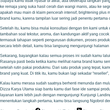
Supaya kamu tidak nyasar di awal, ada beberapa langkah yang 
ke remaja yang suka hasil cerah dan wangi manis, atau ke seg
apakah mau main di klaim pencerah intensif, brightening plus m
brand kamu, karena tampilan luar sering jadi penentu pertama o
Setelah itu, kamu bisa mulai konsultasi dengan tim kami untuk 
tambahan soal tekstur, aroma, dan kandungan aktif yang cocok
termasuk tahapan seperti pengurusan dokumen, proses produk
secara lebih detail, kamu bisa langsung mengunjungi halaman
Sekarang, bayangkan kalau semua proses ini sudah kamu lalui.
Rasanya pasti beda ketika kamu melihat nama brand kamu sendir
setelah rutin pakai produkmu. Dari satu produk yang tepat, k
brand yang kuat. Di titik itu, kamu bukan lagi sekadar “reseller”
Kalau kamu merasa sudah saatnya berhenti menunda dan mulai g
Dizza Karya Utama siap bantu kamu dari fase ide sampai produ
layanan kami lebih jauh dengan mengunjungi
Kunjungi Landi
menentukan langkah pertama, kamu bisa langsung
Ngobrol d