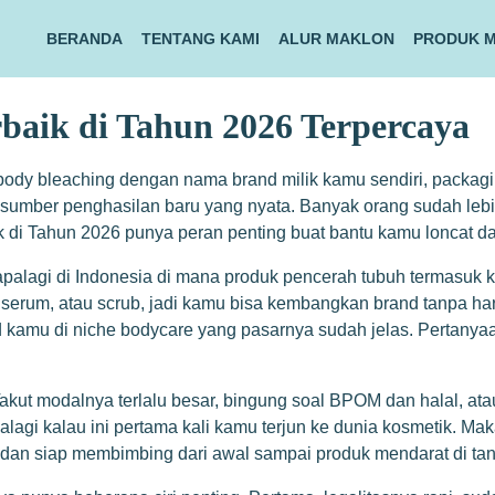
BERANDA
TENTANG KAMI
ALUR MAKLON
PRODUK 
baik di Tahun 2026 Terpercaya
ody bleaching dengan nama brand milik kamu sendiri, packaging
adi sumber penghasilan baru yang nyata. Banyak orang sudah le
k di Tahun 2026 punya peran penting buat bantu kamu loncat dar
, apalagi di Indonesia di mana produk pencerah tubuh termasuk 
erum, atau scrub, jadi kamu bisa kembangkan brand tanpa harus m
d kamu di niche bodycare yang pasarnya sudah jelas. Pertanya
ut modalnya terlalu besar, bingung soal BPOM dan halal, ata
lagi kalau ini pertama kali kamu terjun ke dunia kosmetik. M
a dan siap membimbing dari awal sampai produk mendarat di ta