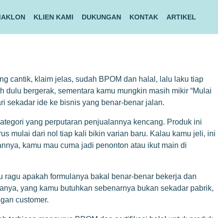
MAKLON
KLIEN KAMI
DUKUNGAN
KONTAK
ARTIKEL
 cantik, klaim jelas, sudah BPOM dan halal, lalu laku tiap
bih dulu bergerak, sementara kamu mungkin masih mikir “Mulai
i sekadar ide ke bisnis yang benar-benar jalan.
kategori yang perputaran penjualannya kencang. Produk ini
ulai dari nol tiap kali bikin varian baru. Kalau kamu jeli, ini
annya, kamu mau cuma jadi penonton atau ikut main di
u ragu apakah formulanya bakal benar-benar bekerja dan
akanya, yang kamu butuhkan sebenarnya bukan sekadar pabrik,
ngan customer.