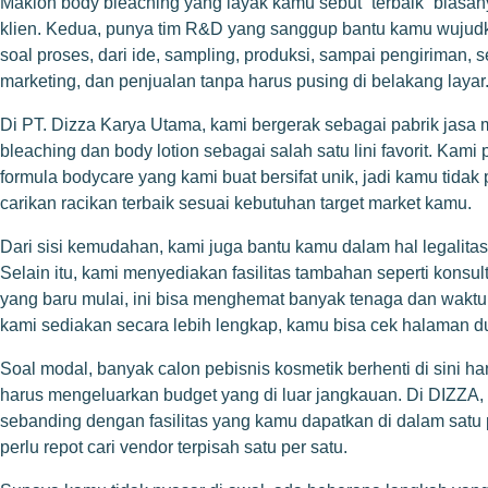
Maklon body bleaching yang layak kamu sebut “terbaik” biasany
klien. Kedua, punya tim R&D yang sanggup bantu kamu wujudka
soal proses, dari ide, sampling, produksi, sampai pengiriman, 
marketing, dan penjualan tanpa harus pusing di belakang layar
Di PT. Dizza Karya Utama, kami bergerak sebagai pabrik ja
bleaching dan body lotion sebagai salah satu lini favorit. K
formula bodycare yang kami buat bersifat unik, jadi kamu tidak
carikan racikan terbaik sesuai kebutuhan target market kamu.
Dari sisi kemudahan, kami juga bantu kamu dalam hal legalitas
Selain itu, kami menyediakan fasilitas tambahan seperti konsu
yang baru mulai, ini bisa menghemat banyak tenaga dan wakt
kami sediakan secara lebih lengkap, kamu bisa cek halaman 
Soal modal, banyak calon pebisnis kosmetik berhenti di sini h
harus mengeluarkan budget yang di luar jangkauan. Di DIZZA,
sebanding dengan fasilitas yang kamu dapatkan di dalam satu 
perlu repot cari vendor terpisah satu per satu.