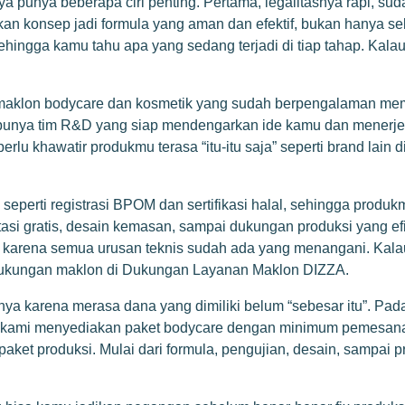
a punya beberapa ciri penting. Pertama, legalitasnya rapi, su
n konsep jadi formula yang aman dan efektif, bukan hanya sek
sehingga kamu tahu apa yang sedang terjadi di tiap tahap. Kala
.
sa maklon bodycare dan kosmetik yang sudah berpengalaman 
ami punya tim R&D yang siap mendengarkan ide kamu dan menerj
 perlu khawatir produkmu terasa “itu-itu saja” seperti brand la
 seperti registrasi BPOM dan sertifikasi halal, sehingga produ
ltasi gratis, desain kemasan, sampai dukungan produksi yang ef
u karena semua urusan teknis sudah ada yang menangani. Kal
dukungan maklon di
Dukungan Layanan Maklon DIZZA
.
anya karena merasa dana yang dimiliki belum “sebesar itu”. Pad
 kami menyediakan paket bodycare dengan minimum pemesanan y
paket produksi. Mulai dari formula, pengujian, desain, sampai