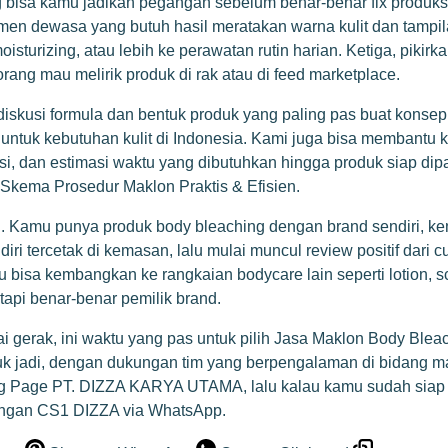
bisa kamu jadikan pegangan sebelum benar-benar fix produksi.
men dewasa yang butuh hasil meratakan warna kulit dan tampila
oisturizing, atau lebih ke perawatan rutin harian. Ketiga, pik
rang mau melirik produk di rak atau di feed marketplace.
diskusi formula dan bentuk produk yang paling pas buat konsep t
 untuk kebutuhan kulit di Indonesia. Kami juga bisa membantu
si, dan estimasi waktu yang dibutuhkan hingga produk siap d
Skema Prosedur Maklon Praktis & Efisien
.
 Kamu punya produk body bleaching dengan brand sendiri, kema
i tercetak di kemasan, lalu mulai muncul review positif dari c
amu bisa kembangkan ke rangkaian bodycare lain seperti lotion
, tapi benar-benar pemilik brand.
erak, ini waktu yang pas untuk pilih Jasa Maklon Body Bleach
k jadi, dengan dukungan tim yang berpengalaman di bidang mak
ng Page PT. DIZZA KARYA UTAMA
, lalu kalau kamu sudah siap
engan CS1 DIZZA via WhatsApp
.