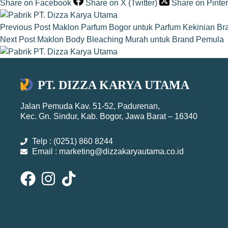
Share on Facebook
Share on X (Twitter)
Share on Pinter
Previous
Post
Maklon Parfum Bogor untuk Parfum Kekinian B
Next
Post
Maklon Body Bleaching Murah untuk Brand Pemula
PT. DIZZA KARYA UTAMA
Jalan Pemuda Kav. 51-52, Padurenan,
Kec. Gn. Sindur, Kab. Bogor, Jawa Barat – 16340
Telp : (0251) 860 8244
Email : marketing@dizzakaryautama.co.id