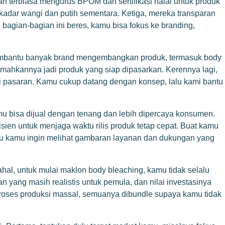
dah terbiasa mengurus BPOM dan sertifikasi halal untuk produk
adar wangi dan putih sementara. Ketiga, mereka transparan
u bagian-bagian ini beres, kamu bisa fokus ke branding,
membantu banyak brand mengembangkan produk, termasuk body
emahkannya jadi produk yang siap dipasarkan. Kerennya lagi,
in di pasaran. Kamu cukup datang dengan konsep, lalu kami bantu
kmu bisa dijual dengan tenang dan lebih dipercaya konsumen.
isien untuk menjaga waktu rilis produk tetap cepat. Buat kamu
au kamu ingin melihat gambaran layanan dan dukungan yang
ahal, untuk mulai maklon body bleaching, kamu tidak selalu
ang masih realistis untuk pemula, dan nilai investasinya
 proses produksi massal, semuanya dibundle supaya kamu tidak