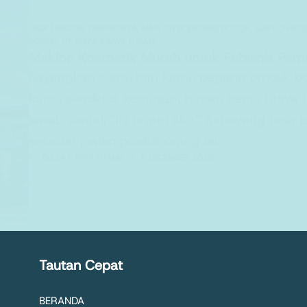
JASA MAKLON TERPERCAYA
,
MAKLON BODYCARE BOGOR
,
MAKLON BOD
BOGOR
,
PT DIZZA KARYA UTAMA
Maklon Kosmetik Murah untuk Pebisnis Pemu
Bayangkan suatu hari kamu pegang produk b
kamu sendiri di kemasan, teman kamu tanya b
jawab santai, “Ini brand aku.” Kebayang rasa 
sekadar jualan produk orang lain,…
PT. DIZZA KARYA UTAMA
6 DECEMBER 2025
Tautan Cepat
BERANDA