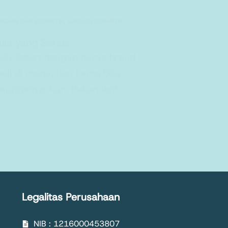
YCARE DAN KOSMETIK
,
MAKLON KOSMETIK
la yang Serius
ody lotion dengan nama brand
eli di mana, dan kamu bisa
bangganya, kan. Bukan lagi
Legalitas Perusahaan
NIB : 1216000453807