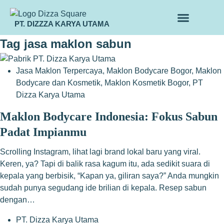
PT. DIZZZA KARYA UTAMA
TENTANG KAMI
ALUR MAKLON
PRODUK MAKLON
Tag
jasa maklon sabun
Jasa Maklon Terpercaya
,
Maklon Bodycare Bogor
,
Maklon
Bodycare dan Kosmetik
,
Maklon Kosmetik Bogor
,
PT
Dizza Karya Utama
Maklon Bodycare Indonesia: Fokus Sabun
Padat Impianmu
Scrolling Instagram, lihat lagi brand lokal baru yang viral.
Keren, ya? Tapi di balik rasa kagum itu, ada sedikit suara di
kepala yang berbisik, “Kapan ya, giliran saya?” Anda mungkin
sudah punya segudang ide brilian di kepala. Resep sabun
dengan…
PT. Dizza Karya Utama