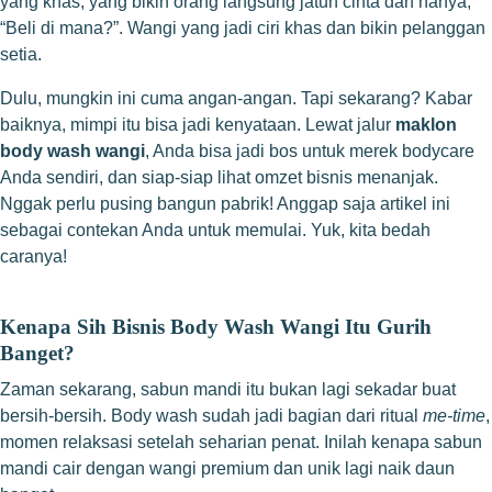
yang khas, yang bikin orang langsung jatuh cinta dan nanya,
“Beli di mana?”. Wangi yang jadi ciri khas dan bikin pelanggan
setia.
Dulu, mungkin ini cuma angan-angan. Tapi sekarang? Kabar
baiknya, mimpi itu bisa jadi kenyataan. Lewat jalur
maklon
body wash wangi
, Anda bisa jadi bos untuk merek bodycare
Anda sendiri, dan siap-siap lihat omzet bisnis menanjak.
Nggak perlu pusing bangun pabrik! Anggap saja artikel ini
sebagai contekan Anda untuk memulai. Yuk, kita bedah
caranya!
Kenapa Sih Bisnis Body Wash Wangi Itu Gurih
Banget?
Zaman sekarang, sabun mandi itu bukan lagi sekadar buat
bersih-bersih. Body wash sudah jadi bagian dari ritual
me-time
,
momen relaksasi setelah seharian penat. Inilah kenapa sabun
mandi cair dengan wangi premium dan unik lagi naik daun