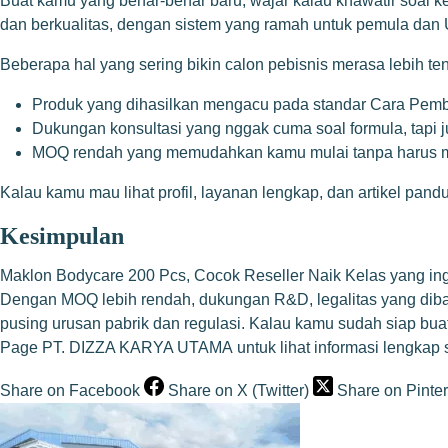
Buat kamu yang benar-benar baru, wajar kalau khawatir soal
dan berkualitas, dengan sistem yang ramah untuk pemula da
Beberapa hal yang sering bikin calon pebisnis merasa lebih te
Produk yang dihasilkan mengacu pada standar Cara Pemb
Dukungan konsultasi yang nggak cuma soal formula, tapi j
MOQ rendah yang memudahkan kamu mulai tanpa harus m
Kalau kamu mau lihat profil, layanan lengkap, dan artikel pa
Kesimpulan
Maklon Bodycare 200 Pcs, Cocok Reseller Naik Kelas yang ingi
Dengan MOQ lebih rendah, dukungan R&D, legalitas yang dib
pusing urusan pabrik dan regulasi. Kalau kamu sudah siap bu
Page PT. DIZZA KARYA UTAMA
untuk lihat informasi lengkap
Share on Facebook
Share on X (Twitter)
Share on Pinter