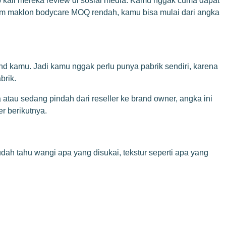
p kali mereka review di sosial media. Kamu nggak cuma dapat
tem maklon bodycare MOQ rendah, kamu bisa mulai dari angka
 kamu. Jadi kamu nggak perlu punya pabrik sendiri, karena
brik.
atau sedang pindah dari reseller ke brand owner, angka ini
er berikutnya.
h tahu wangi apa yang disukai, tekstur seperti apa yang