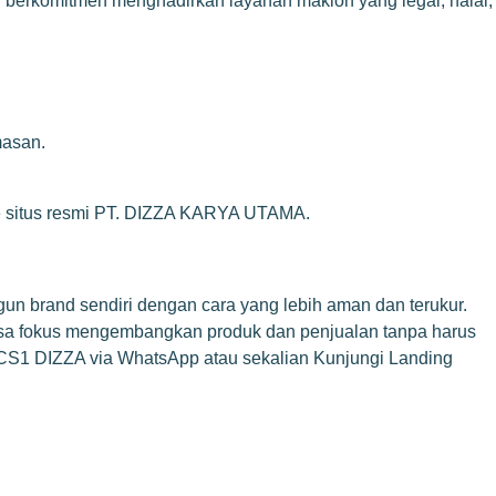
berkomitmen menghadirkan layanan maklon yang legal, halal,
masan.
 ke situs resmi PT. DIZZA KARYA UTAMA.
un brand sendiri dengan cara yang lebih aman dan terukur.
isa fokus mengembangkan produk dan penjualan tanpa harus
CS1 DIZZA via WhatsApp
atau sekalian
Kunjungi Landing