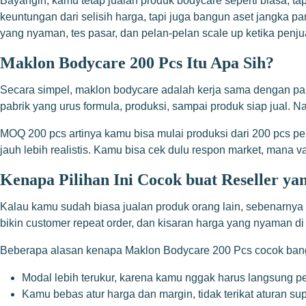
Bayangin, kamu tetap jualan produk bodycare seperti biasa, t
keuntungan dari selisih harga, tapi juga bangun aset jangka
yang nyaman, tes pasar, dan pelan-pelan scale up ketika penjua
Maklon Bodycare 200 Pcs Itu Apa Sih?
Secara simpel, maklon bodycare adalah kerja sama dengan pab
pabrik yang urus formula, produksi, sampai produk siap jual.
MOQ 200 pcs artinya kamu bisa mulai produksi dari 200 pcs pe
jauh lebih realistis. Kamu bisa cek dulu respon market, mana vari
Kenapa Pilihan Ini Cocok buat Reseller y
Kalau kamu sudah biasa jualan produk orang lain, sebenarnya
bikin customer repeat order, dan kisaran harga yang nyaman di
Beberapa alasan kenapa Maklon Bodycare 200 Pcs cocok bang
Modal lebih terukur, karena kamu nggak harus langsung pe
Kamu bebas atur harga dan margin, tidak terikat aturan sup