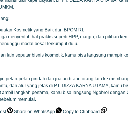
 keamanan dan kepercayaan. Di PT. DIZZA KARYA UTAMA, kami 
n UMKM.
nang:
uatan Kosmetik yang Baik dari BPOM RI.
uga menyentuh hal praktis seperti HPP, margin, dan pilihan ke
enunggu modal besar terkumpul dulu.
nduan lain seputar bisnis kosmetik, kamu bisa langsung mampir
n pelan-pelan pindah dari jualan brand orang lain ke membang
antu, dan alur yang jelas di PT. DIZZA KARYA UTAMA, kamu b
at ambil langkah pertama, kamu bisa langsung
Ngobrol dengan 
 sebelum memulai.
est
Share on WhatsApp
Copy to Clipboard