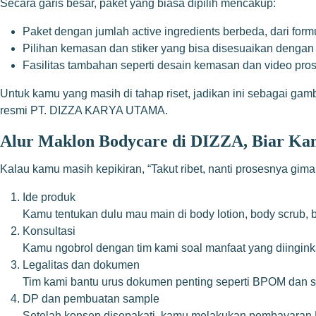
Secara garis besar, paket yang biasa dipilih mencakup:
Paket dengan jumlah active ingredients berbeda, dari fo
Pilihan kemasan dan stiker yang bisa disesuaikan denga
Fasilitas tambahan seperti desain kemasan dan video pro
Untuk kamu yang masih di tahap riset, jadikan ini sebagai gamb
resmi PT. DIZZA KARYA UTAMA.
Alur Maklon Bodycare di DIZZA, Biar K
Kalau kamu masih kepikiran, “Takut ribet, nanti prosesnya gim
Ide produk
Kamu tentukan dulu mau main di body lotion, body scrub,
Konsultasi
Kamu ngobrol dengan tim kami soal manfaat yang diinginkan
Legalitas dan dokumen
Tim kami bantu urus dokumen penting seperti BPOM dan ser
DP dan pembuatan sample
Setelah konsep disepakati, kamu melakukan pembayaran 