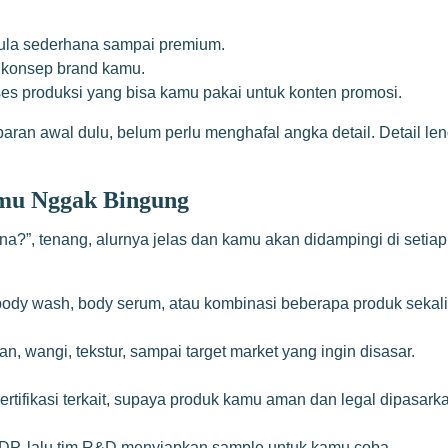
rmula sederhana sampai premium.
n konsep brand kamu.
ses produksi yang bisa kamu pakai untuk konten promosi.
aran awal dulu, belum perlu menghafal angka detail. Detail leng
amu Nggak Bingung
ana?”, tenang, alurnya jelas dan kamu akan didampingi di setia
 body wash, body serum, atau kombinasi beberapa produk sekal
, wangi, tekstur, sampai target market yang ingin disasar.
tifikasi terkait, supaya produk kamu aman dan legal dipasark
DP, lalu tim R&D menyiapkan sample untuk kamu coba.