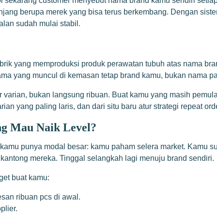
api sekarang customer menyebut nama brand kamu sendiri setia
 panjang berupa merek yang bisa terus berkembang. Dengan sis
lan sudah mulai stabil.
rik yang memproduksi produk perawatan tubuh atas nama brand
 Nama yang muncul di kemasan tetap brand kamu, bukan nama pa
r varian, bukan langsung ribuan. Buat kamu yang masih pemula 
an yang paling laris, dan dari situ baru atur strategi repeat ord
ang Mau Naik Level?
 kamu punya modal besar: kamu paham selera market. Kamu suda
 kantong mereka. Tinggal selangkah lagi menuju brand sendiri.
et buat kamu:
san ribuan pcs di awal.
plier.