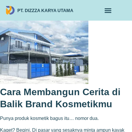
PT. DIZZZA KARYA UTAMA
TENTANG KAMI
ALUR MAKLON
PRODUK MAKLON
Cara Membangun Cerita di
Balik Brand Kosmetikmu
Punya produk kosmetik bagus itu… nomor dua.
Kaget? Begini. Di pasar yang sesaknya minta ampun kayak