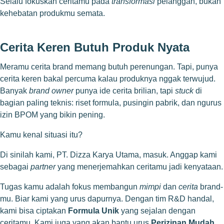
Selalu fokuskan ceritamu pada
transformasi
pelanggan, bukan
kehebatan produkmu semata.
Cerita Keren Butuh Produk Nyata
Meramu cerita brand memang butuh perenungan. Tapi, punya
cerita keren bakal percuma kalau produknya nggak terwujud.
Banyak
brand owner
punya ide cerita brilian, tapi
stuck
di
bagian paling teknis: riset formula, pusingin pabrik, dan ngurus
izin BPOM yang bikin pening.
Kamu kenal situasi itu?
Di sinilah kami,
PT. Dizza Karya Utama
, masuk. Anggap kami
sebagai
partner
yang menerjemahkan ceritamu jadi kenyataan.
Tugas kamu adalah fokus membangun
mimpi
dan
cerita
brand-
mu. Biar kami yang urus dapurnya. Dengan tim R&D handal,
kami bisa ciptakan
Formula Unik
yang sejalan dengan
ceritamu. Kami juga yang akan bantu urus
Perizinan Mudah