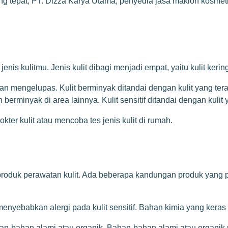
 tepat, PT. Dizza Karya Utama, penyedia jasa maklon kosmetik
kulitmu. Jenis kulit dibagi menjadi empat, yaitu kulit kering, k
 dan mengelupas. Kulit berminyak ditandai dengan kulit yang ter
 berminyak di area lainnya. Kulit sensitif ditandai dengan kulit
ter kulit atau mencoba tes jenis kulit di rumah.
produk perawatan kulit. Ada beberapa kandungan produk yang pe
menyebabkan alergi pada kulit sensitif. Bahan kimia yang keras 
n-bahan alami atau organik. Bahan-bahan alami atau organik u