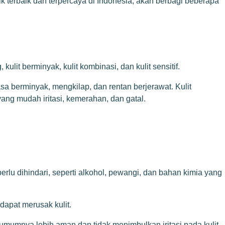
 terbaik dan terpercaya di Indonesia, akan berbagi beberapa
ulit berminyak, kulit kombinasi, dan kulit sensitif.
asa berminyak, mengkilap, dan rentan berjerawat. Kulit
 yang mudah iritasi, kemerahan, dan gatal.
rlu dihindari, seperti alkohol, pewangi, dan bahan kimia yang
dapat merusak kulit.
mumnya lebih aman dan tidak menimbulkan iritasi pada kulit.