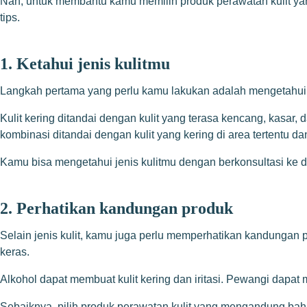
Nah, untuk membantu kamu memilih produk perawatan kulit yang
tips.
1. Ketahui jenis kulitmu
Langkah pertama yang perlu kamu lakukan adalah mengetahui jenis 
Kulit kering ditandai dengan kulit yang terasa kencang, kasar,
kombinasi ditandai dengan kulit yang kering di area tertentu dan
Kamu bisa mengetahui jenis kulitmu dengan berkonsultasi ke dok
2. Perhatikan kandungan produk
Selain jenis kulit, kamu juga perlu memperhatikan kandungan 
keras.
Alkohol dapat membuat kulit kering dan iritasi. Pewangi dapat 
Sebaiknya, pilih produk perawatan kulit yang mengandung baha