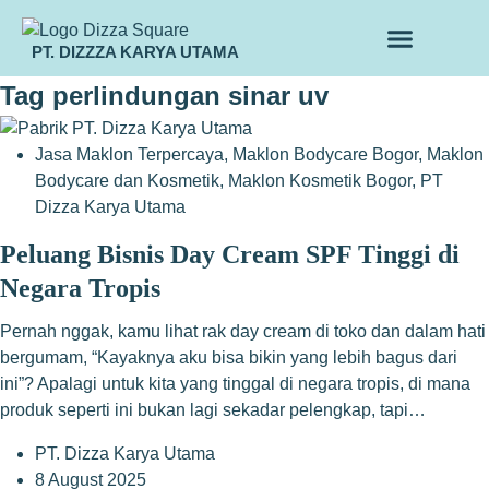
PT. DIZZZA KARYA UTAMA
TENTANG KAMI
ALUR MAKLON
PRODUK MAKLON
Tag
perlindungan sinar uv
Jasa Maklon Terpercaya
,
Maklon Bodycare Bogor
,
Maklon
Bodycare dan Kosmetik
,
Maklon Kosmetik Bogor
,
PT
Dizza Karya Utama
Peluang Bisnis Day Cream SPF Tinggi di
Negara Tropis
Pernah nggak, kamu lihat rak day cream di toko dan dalam hati
bergumam, “Kayaknya aku bisa bikin yang lebih bagus dari
ini”? Apalagi untuk kita yang tinggal di negara tropis, di mana
produk seperti ini bukan lagi sekadar pelengkap, tapi…
PT. Dizza Karya Utama
8 August 2025