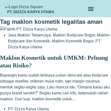
PT. DIZZZA KARYA UTAMA
TENTANG KAMI
ALUR MAKLON
PRODUK MAKLON
Tag
maklon kosmetik legalitas aman
Jasa Maklon Terpercaya
,
Maklon Bodycare Bogor
,
Maklon
Bodycare dan Kosmetik
,
Maklon Kosmetik Bogor
,
PT
Dizza Karya Utama
Maklon Kosmetik untuk UMKM: Peluang
atau Risiko?
Bayangin kamu sudah terbiasa jualan skincare atau bodycare
sebagai reseller, orderan mulai rutin, tapi margin rasanya
mentok segitu-segitu saja. Lalu muncul ide, “Gimana kalau aku
punya brand sendiri?” Begitu kamu cari info, ketemulah istilah
maklon. Dari luar, maklon kosmetik untuk…
PT. Dizza Karya Utama