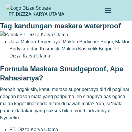
PT. DIZZZA KARYA UTAMA
TENTANG KAMI
ALUR MAKLON
PRODUK MAKLON
Tag
kandungan maskara waterproof
Jasa Maklon Terpercaya
,
Maklon Bodycare Bogor
,
Maklon
Bodycare dan Kosmetik
,
Maklon Kosmetik Bogor
,
PT
Dizza Karya Utama
Formula Maskara Smudgeproof, Apa
Rahasianya?
Pernah nggak sih, kamu merasa super percaya diri di pagi hari
dengan riasan mata yang paripurna, eh siangnya pas ngaca
malah kaget lihat noda hitam di bawah mata? Yup, si ‘mata
panda’ dadakan yang sukses bikin mood jadi ambyar.
Nyebelin…
PT. Dizza Karya Utama