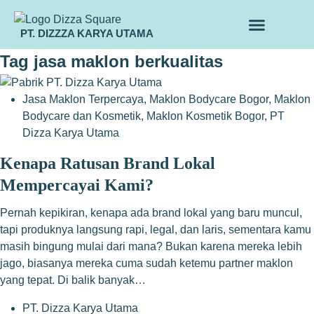
PT. DIZZZA KARYA UTAMA
TENTANG KAMI
ALUR MAKLON
PRODUK MAKLON
Tag
jasa maklon berkualitas
Jasa Maklon Terpercaya
,
Maklon Bodycare Bogor
,
Maklon
Bodycare dan Kosmetik
,
Maklon Kosmetik Bogor
,
PT
Dizza Karya Utama
Kenapa Ratusan Brand Lokal
Mempercayai Kami?
Pernah kepikiran, kenapa ada brand lokal yang baru muncul,
tapi produknya langsung rapi, legal, dan laris, sementara kamu
masih bingung mulai dari mana? Bukan karena mereka lebih
jago, biasanya mereka cuma sudah ketemu partner maklon
yang tepat. Di balik banyak…
PT. Dizza Karya Utama