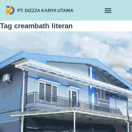
PT. DIZZZA KARYA UTAMA
TENTANG KAMI
ALUR MAKLON
PRODUK MAKLON
Tag
creambath literan