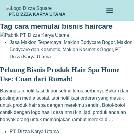
PT. DIZZZA KARYA UTAMA
TENTANG KAMI
ALUR MAKLON
PRODUK MAKLON
Tag
cara memulai bisnis haircare
Jasa Maklon Terpercaya
,
Maklon Bodycare Bogor
,
Maklon
Bodycare dan Kosmetik
,
Maklon Kosmetik Bogor
,
PT
Dizza Karya Utama
Peluang Bisnis Produk Hair Spa Home
Use: Cuan dari Rumah!
Bayangkan notifikasi di ponselmu terus berbunyi. Bukan dari
postingan media sosial, tapi notifikasi orderan yang masuk
untuk produk hair spa dengan merekmu sendiri. Botol-botol
cantik dengan logo hasil desainmu kini jadi produk andalan
banyak orang untuk memanjakan rambut mereka di…
PT. Dizza Karya Utama