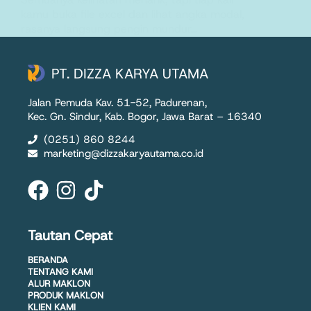
kamu buka file excel dan lihat angka modal,
rasanya langsung pengin mundur…
PT. Dizza Karya Utama
28 April 2026
PT. DIZZA KARYA UTAMA
Jalan Pemuda Kav. 51-52, Padurenan,
Kec. Gn. Sindur, Kab. Bogor, Jawa Barat – 16340
(0251) 860 8244
marketing@dizzakaryautama.co.id
Tautan Cepat
BERANDA
TENTANG KAMI
ALUR MAKLON
PRODUK MAKLON
KLIEN KAMI