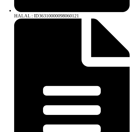
HALAL : ID36310000098060121