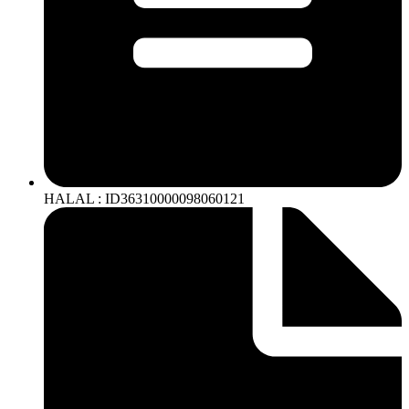
HALAL : ID36310000098060121