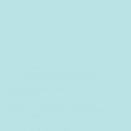
Jasa Maklon Terpercaya
,
Maklon
Bodycare Bogor
,
Maklon Bodycare dan
Kosmetik
,
Maklon Kosmetik Bogor
,
PT
Dizza Karya Utama
Formula Maskara Smudgeproof, Apa
Rahasianya?
Pernah nggak sih, kamu merasa super percaya
diri di pagi hari dengan riasan mata yang
paripurna, eh siangnya pas ngaca malah kaget
lihat noda hitam di bawah mata? Yup, si ‘mata
panda’ dadakan yang sukses bikin mood jadi
ambyar. Nyebelin…