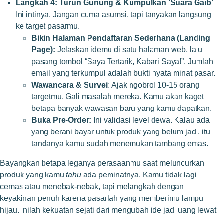
Langkah 4: Turun Gunung & Kumpulkan ‘Suara Gaib’
Ini intinya. Jangan cuma asumsi, tapi tanyakan langsung
ke target pasarmu.
Bikin Halaman Pendaftaran Sederhana (Landing
Page):
Jelaskan idemu di satu halaman web, lalu
pasang tombol “Saya Tertarik, Kabari Saya!”. Jumlah
email yang terkumpul adalah bukti nyata minat pasar.
Wawancara & Survei:
Ajak ngobrol 10-15 orang
targetmu. Gali masalah mereka. Kamu akan kaget
betapa banyak wawasan baru yang kamu dapatkan.
Buka Pre-Order:
Ini validasi level dewa. Kalau ada
yang berani bayar untuk produk yang belum jadi, itu
tandanya kamu sudah menemukan tambang emas.
Bayangkan betapa leganya perasaanmu saat meluncurkan
produk yang kamu
tahu
ada peminatnya. Kamu tidak lagi
cemas atau menebak-nebak, tapi melangkah dengan
keyakinan penuh karena pasarlah yang memberimu lampu
hijau. Inilah kekuatan sejati dari mengubah ide jadi uang lewat