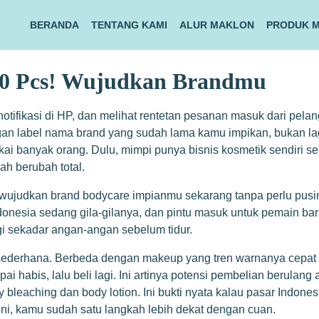
BERANDA
TENTANG KAMI
ALUR MAKLON
PRODUK 
00 Pcs! Wujudkan Brandmu
otifikasi di HP, dan melihat rentetan pesanan masuk dari pela
ngan label nama brand yang sudah lama kamu impikan, bukan lag
kai banyak orang. Dulu, mimpi punya bisnis kosmetik sendiri s
ah berubah total.
 wujudkan brand bodycare impianmu sekarang tanpa perlu pusin
Indonesia sedang gila-gilanya, dan pintu masuk untuk pemain bar
gi sekadar angan-angan sebelum tidur.
derhana. Berbeda dengan makeup yang tren warnanya cepat ber
i habis, lalu beli lagi. Ini artinya potensi pembelian berulang 
y bleaching dan body lotion. Ini bukti nyata kalau pasar Indon
i, kamu sudah satu langkah lebih dekat dengan cuan.