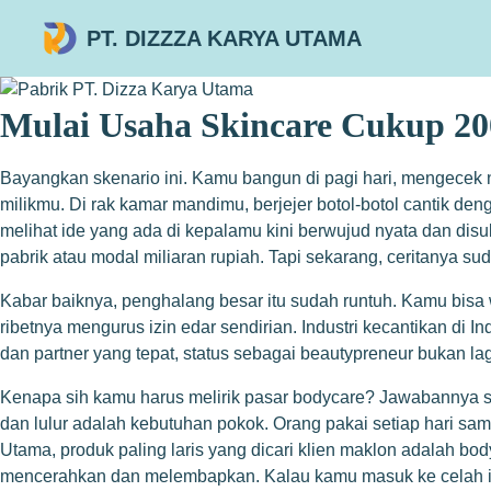
PT. DIZZZA KARYA UTAMA
Mulai Usaha Skincare Cukup 2
Bayangkan skenario ini. Kamu bangun di pagi hari, mengecek n
milikmu. Di rak kamar mandimu, berjejer botol-botol cantik de
melihat ide yang ada di kepalamu kini berwujud nyata dan disu
pabrik atau modal miliaran rupiah. Tapi sekarang, ceritanya sud
Kabar baiknya, penghalang besar itu sudah runtuh. Kamu bisa
ribetnya mengurus izin edar sendirian. Industri kecantikan di 
dan partner yang tepat, status sebagai beautypreneur bukan la
Kenapa sih kamu harus melirik pasar bodycare? Jawabannya se
dan lulur adalah kebutuhan pokok. Orang pakai setiap hari sampa
Utama, produk paling laris yang dicari klien maklon adalah bod
mencerahkan dan melembapkan. Kalau kamu masuk ke celah in