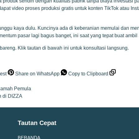
produk sendiri dengan kualitas pabrik tanpa biaya investasi p
apat video proses produksi gratis untuk konten TikTok atau In
nunggu kaya dulu. Kuncinya ada di keberanian memulai dan me
tum pasar lagi bagus banget, ini saat yang tepat buat ambil 
-bareng. Klik tautan di bawah ini untuk konsultasi langsung.
est
Share on WhatsApp
Copy to Clipboard
 Ramah Pemula
n di DIZZA
Tautan Cepat
BERANDA