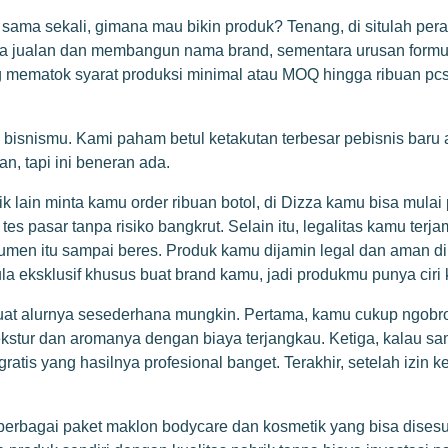
sama sekali, gimana mau bikin produk? Tenang, di situlah pera
pada jualan dan membangun nama brand, sementara urusan formu
yang mematok syarat produksi minimal atau MOQ hingga ribuan p
 bisnismu. Kami paham betul ketakutan terbesar pebisnis baru
n, tapi ini beneran ada.
lain minta kamu order ribuan botol, di Dizza kamu bisa mulai 
tes pasar tanpa risiko bangkrut. Selain itu, legalitas kamu te
en itu sampai beres. Produk kamu dijamin legal dan aman dip
la eksklusif khusus buat brand kamu, jadi produkmu punya ciri
buat alurnya sesederhana mungkin. Pertama, kamu cukup ngobro
kstur dan aromanya dengan biaya terjangkau. Ketiga, kalau sa
atis yang hasilnya profesional banget. Terakhir, setelah izin 
berbagai paket maklon bodycare dan kosmetik yang bisa disesu