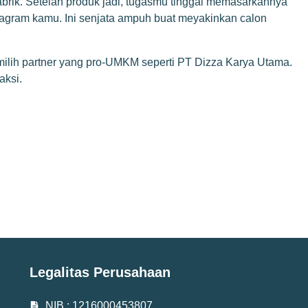
abrik. Setelah produk jadi, tugasmu tinggal memasarkannya
stagram kamu. Ini senjata ampuh buat meyakinkan calon
milih partner yang pro-UMKM seperti PT Dizza Karya Utama.
aksi.
Legalitas Perusahaan
NIB : 1216000453807