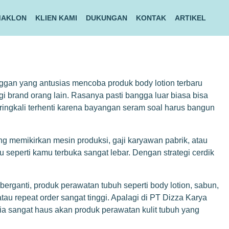
MAKLON
KLIEN KAMI
DUKUNGAN
KONTAK
ARTIKEL
nggan yang antusias mencoba produk body lotion terbaru
i brand orang lain. Rasanya pasti bangga luar biasa bisa
eringkali terhenti karena bayangan seram soal harus bangun
g memikirkan mesin produksi, gaji karyawan pabrik, atau
u seperti kamu terbuka sangat lebar. Dengan strategi cerdik
ganti, produk perawatan tubuh seperti body lotion, sabun,
atau repeat order sangat tinggi. Apalagi di PT Dizza Karya
esia sangat haus akan produk perawatan kulit tubuh yang