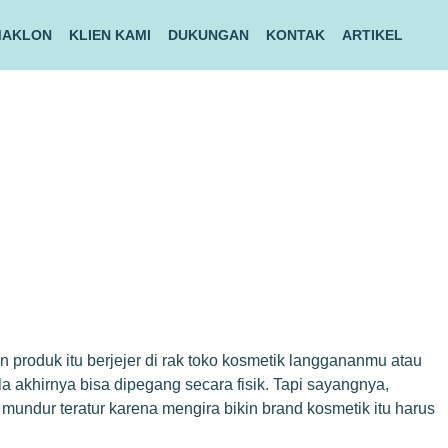
MAKLON
KLIEN KAMI
DUKUNGAN
KONTAK
ARTIKEL
roduk itu berjejer di rak toko kosmetik langgananmu atau
la akhirnya bisa dipegang secara fisik. Tapi sayangnya,
mundur teratur karena mengira bikin brand kosmetik itu harus