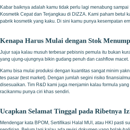
Kabar baiknya adalah kamu tidak perlu lagi menabung sampai 
Kosmetik Cepat dan Terjangkau di DIZZA. Kami paham betul kal
pabrik kosmetik yang kaku. Di sini kamu punya kesempatan ema
Kenapa Harus Mulai dengan Stok Menum
Jujur saja kalau musuh terbesar pebisnis pemula itu bukan ku
yang ujung-ujungnya bikin gudang penuh dan cashflow macet.
Kamu bisa mulai produksi dengan kuantitas sangat minim yakni
tes pasar (test market). Dengan jumlah segini risiko finansialm
disesuaikan. Tim R&D kami juga menjamin kalau formula yang 
racikanmu punya ciri khas sendiri.
Ucapkan Selamat Tinggal pada Ribetnya Iz
Mendengar kata BPOM, Sertifikasi Halal MUI, atau HKI pasti 
sendirian. Belum lagi kalau ada revisi dokumen yang bolak-bal