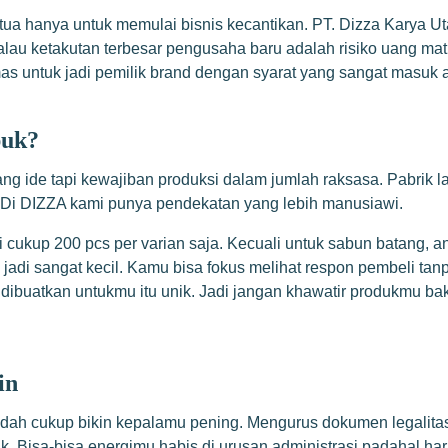
tua hanya untuk memulai bisnis kecantikan. PT. Dizza Karya 
au ketakutan terbesar pengusaha baru adalah risiko uang mati
s untuk jadi pemilik brand dengan syarat yang sangat masuk a
puk?
rang ide tapi kewajiban produksi dalam jumlah raksasa. Pabri
 Di DIZZA kami punya pendekatan yang lebih manusiawi.
 cukup 200 pcs per varian saja. Kecuali untuk sabun batang, a
u jadi sangat kecil. Kamu bisa fokus melihat respon pembeli tan
dibuatkan untukmu itu unik. Jadi jangan khawatir produkmu ba
in
sudah cukup bikin kepalamu pening. Mengurus dokumen legalit
ik. Bisa-bisa energimu habis di urusan administrasi padahal ha