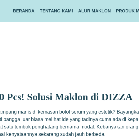
BERANDA
TENTANG KAMI
ALUR MAKLON
PRODUK 
0 Pcs! Solusi Maklon di DIZZA
pang manis di kemasan botol serum yang estetik? Bayangkan p
sti bangga luar biasa melihat ide yang tadinya cuma ada di kepa
ingat satu tembok penghalang bernama modal. Kebanyakan orang 
ahal kenyataannya sekarang sudah jauh berbeda.