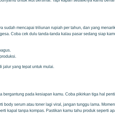
ti punyamu untuk ikut bersinar. Tapi kapan sebaiknya kamu bena
 sudah mencapai triliunan rupiah per tahun, dan yang menarik,
a-gesa. Coba cek dulu tanda-tanda kalau pasar sedang siap kam
bagus.
produksi.
 jalur yang tepat untuk mulai.
a bergantung pada kesiapan kamu. Coba pikirkan tiga hal pentin
i body serum atau toner lagi viral, jangan tunggu lama. Momen
perti kapal tanpa kompas. Pastikan kamu tahu produk seperti a