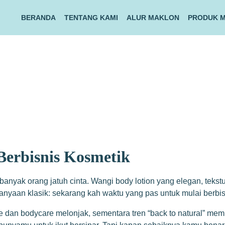
BERANDA
TENTANG KAMI
ALUR MAKLON
PRODUK 
Berbisnis Kosmetik
anyak orang jatuh cinta. Wangi body lotion yang elegan, tekst
rtanyaan klasik: sekarang kah waktu yang pas untuk mulai berbi
are dan bodycare melonjak, sementara tren “back to natural” me