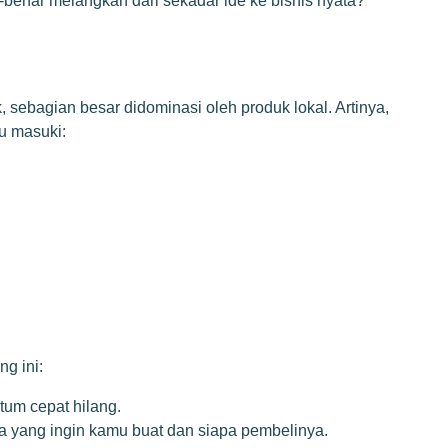
r-benar melangkah dari sekadar ide ke bisnis nyata?
 sebagian besar didominasi oleh produk lokal. Artinya,
u masuki:
g ini:
tum cepat hilang.
pa yang ingin kamu buat dan siapa pembelinya.