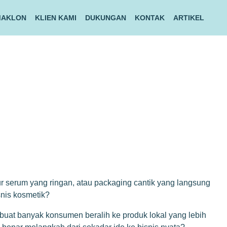
MAKLON
KLIEN KAMI
DUKUNGAN
KONTAK
ARTIKEL
ur serum yang ringan, atau packaging cantik yang langsung
snis kosmetik?
mbuat banyak konsumen beralih ke produk lokal yang lebih