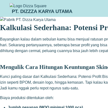
PT. DIZZZA KARYA UTAMA
Kalkulasi Sederhana: Potensi Pro
Bayangkan kalau dalam sebulan kamu bisa menjual ratusan pro
hari. Sekarang pertanyaannya, seberapa besar profit yang bisa
dihitung dengan cermat, peluang cuannya bisa jauh lebih cepa
Mengulik Cara Hitungan Keuntungan Skin
Kunci paling dasar dari Kalkulasi Sederhana: Potensi Profit B
izin seperti BPOM, desain logo, hingga kemasan. Tapi kalau k
Jadi kamu nggak perlu repot ngurus satu-satu.
Biaya produksi ditentukan oleh:
Jumlah pesanan (MOQ minimal 1000 pcs)