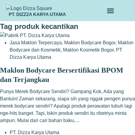
PT. DIZZZA KARYA UTAMA
TENTANG KAMI
ALUR MAKLON
PRODUK MAKLON
Tag
produk kecantikan
Jasa Maklon Terpercaya
,
Maklon Bodycare Bogor
,
Maklon
Bodycare dan Kosmetik
,
Maklon Kosmetik Bogor
,
PT
Dizza Karya Utama
Maklon Bodycare Bersertifikasi BPOM
dan Terjangkau
Punya Merek Bodycare Sendiri? Gampang Kok, Ada yang
Bantuin! Zaman sekarang, siapa sih yang nggak pengen punya
merek bodycare sendiri? Apalagi produk perawatan tubuh lagi
nge-hits banget. Tapi, bikin produk sendiri itu ribetnya minta
ampun. Mulai dari cari bahan baku,…
PT. Dizza Karya Utama