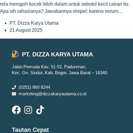
rela merogoh kocek lebih dalam untuk sebotol kecil cairan itu.
Apa sih rahasianya? Jawabannya simpel: karena serum…
PT. Dizza Karya Utama
21 August 2025
PT. DIZZA KARYA UTAMA
Jalan Pemuda Kav. 51-52, Padurenan,
Kec. Gn. Sindur, Kab. Bogor, Jawa Barat – 16340
(0251) 860 8244
marketing@dizzakaryautama.co.id
Tautan Cepat