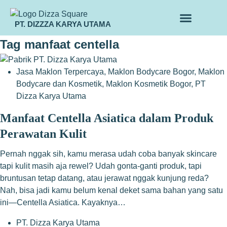
PT. DIZZZA KARYA UTAMA
TENTANG KAMI
ALUR MAKLON
PRODUK MAKLON
Tag
manfaat centella
Jasa Maklon Terpercaya
,
Maklon Bodycare Bogor
,
Maklon
Bodycare dan Kosmetik
,
Maklon Kosmetik Bogor
,
PT
Dizza Karya Utama
Manfaat Centella Asiatica dalam Produk
Perawatan Kulit
Pernah nggak sih, kamu merasa udah coba banyak skincare
tapi kulit masih aja rewel? Udah gonta-ganti produk, tapi
bruntusan tetap datang, atau jerawat nggak kunjung reda?
Nah, bisa jadi kamu belum kenal deket sama bahan yang satu
ini—Centella Asiatica. Kayaknya…
PT. Dizza Karya Utama