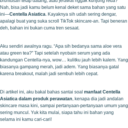
bruntusan tetap datang, atau jerawat nggak kunjung reda?
Nah, bisa jadi kamu belum kenal deket sama bahan yang satu
ini—
Centella Asiatica
. Kayaknya sih udah sering dengar,
apalagi buat yang suka scroll TikTok skincare-an. Tapi beneran
deh, bahan ini bukan cuma tren sesaat.
Aku sendiri awalnya ragu. “Apa sih bedanya sama aloe vera
atau green tea?” Tapi setelah nyobain serum yang ada
kandungan Centella-nya, wow… kulitku jauh lebih kalem. Yang
biasanya gampang merah, jadi adem. Yang biasanya gatal
karena breakout, malah jadi sembuh lebih cepat.
Di artikel ini, aku bakal bahas santai soal
manfaat Centella
Asiatica dalam produk perawatan
, kenapa dia jadi andalan
skincare masa kini, sampai pertanyaan-pertanyaan umum yang
sering muncul. Yuk kita mulai, siapa tahu ini bahan yang
selama ini kamu cari-cari!