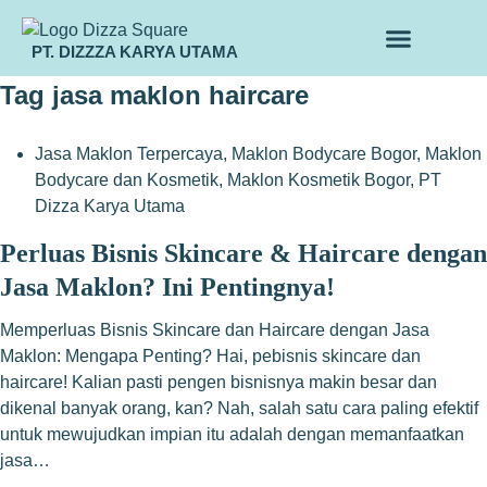
PT. DIZZZA KARYA UTAMA
TENTANG KAMI
ALUR MAKLON
PRODUK MAKLON
Tag
jasa maklon haircare
Jasa Maklon Terpercaya
,
Maklon Bodycare Bogor
,
Maklon
Bodycare dan Kosmetik
,
Maklon Kosmetik Bogor
,
PT
Dizza Karya Utama
Perluas Bisnis Skincare & Haircare dengan
Jasa Maklon? Ini Pentingnya!
Memperluas Bisnis Skincare dan Haircare dengan Jasa
Maklon: Mengapa Penting? Hai, pebisnis skincare dan
haircare! Kalian pasti pengen bisnisnya makin besar dan
dikenal banyak orang, kan? Nah, salah satu cara paling efektif
untuk mewujudkan impian itu adalah dengan memanfaatkan
jasa…