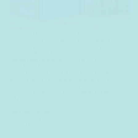
Jasa Maklon Terpercaya
,
Maklon
Bodycare Bogor
,
Maklon Bodycare dan
Kosmetik
,
Maklon Kosmetik Bogor
,
PT
Dizza Karya Utama
Produksi Kosmetik Aman BPOM di DIZZA
untuk Brand Kamu
Pernah kebayang nggak, kamu punya brand
kosmetik sendiri, packaging-nya kece, laris di
marketplace, tapi tetap tenang karena
semuanya sudah aman dan terdaftar BPOM?
Lalu kamu ingat: “Duh, aku nggak ngerti
formula, nggak punya pabrik, dan urusan izin
pasti ribet banget.”…
PT. Dizza Karya Utama
8 December 2025