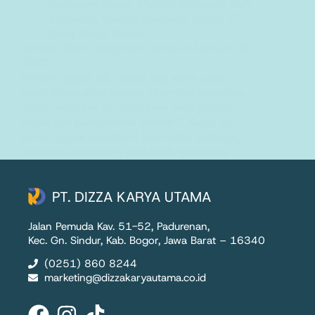
Bodycare Bogor
,
Maklon Bodycare dan
Kosmetik
,
Maklon Kosmetik Bogor
,
PT
Dizza Karya Utama
Kenapa Bisnis Bodycare Semakin Menarik di
2025?
Pernah nggak sih, waktu lagi asyik pakai
body lotion atau luluran, tiba-tiba kepikiran,
“Wah, seru kali ya kalau bisa bikin produk
kayak gini pakai merek sendiri?” Kalau iya,
kamu nggak sendirian! Dan kabar baiknya,
impian itu sekarang jauh lebih gampang…
PT. Dizza Karya Utama
15 June 2025
PT. DIZZA KARYA UTAMA
Jalan Pemuda Kav. 51-52, Padurenan,
Kec. Gn. Sindur, Kab. Bogor, Jawa Barat – 16340
(0251) 860 8244
marketing@dizzakaryautama.co.id