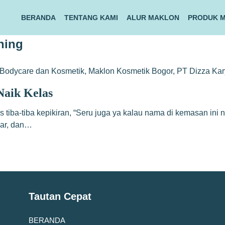
BERANDA
TENTANG KAMI
ALUR MAKLON
PRODUK 
hing
Bodycare dan Kosmetik
,
Maklon Kosmetik Bogor
,
PT Dizza Ka
Naik Kelas
s tiba-tiba kepikiran, “Seru juga ya kalau nama di kemasan ini 
sar, dan…
Tautan Cepat
BERANDA