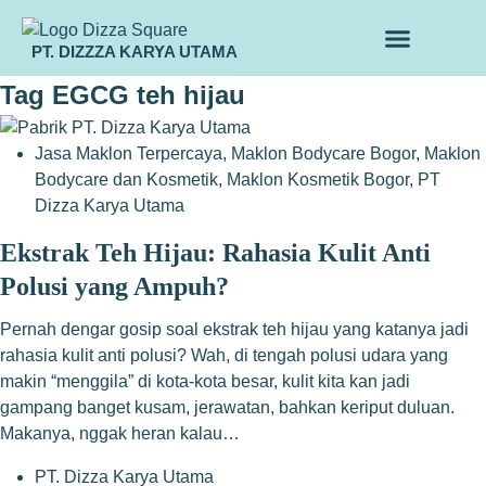
PT. DIZZZA KARYA UTAMA
TENTANG KAMI
ALUR MAKLON
PRODUK MAKLON
Tag
EGCG teh hijau
Jasa Maklon Terpercaya
,
Maklon Bodycare Bogor
,
Maklon
Bodycare dan Kosmetik
,
Maklon Kosmetik Bogor
,
PT
Dizza Karya Utama
Ekstrak Teh Hijau: Rahasia Kulit Anti
Polusi yang Ampuh?
Pernah dengar gosip soal ekstrak teh hijau yang katanya jadi
rahasia kulit anti polusi? Wah, di tengah polusi udara yang
makin “menggila” di kota-kota besar, kulit kita kan jadi
gampang banget kusam, jerawatan, bahkan keriput duluan.
Makanya, nggak heran kalau…
PT. Dizza Karya Utama