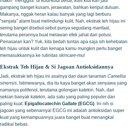
makin “menggila” di kota-kota besar, kulit kita kan jadi
gampang banget kusam, jerawatan, bahkan keriput duluan.
Makanya, nggak heran kalau banyak yang lagi berburu
“senjata” alami buat melindungi kulit. Nah, ekstrak teh hijau ini
sering banget disebut-sebut punya segudang manfaat,
terutama perannya buat melawan efek jahat dari polusi.
Penasaran kan? Yuk, kita bedah tuntas apa saja sih kehebatan
teh hijau untuk kulit dan kenapa kamu mungkin perlu banget
memasukkannya ke rutinitas
skincare
-mu!
Ekstrak Teh Hijau & Si Jagoan Antioksidannya
Jadi, ekstrak teh hijau ini asalnya dari daun tanaman
Camellia
sinensis
. Istimewanya, dia itu kaya banget akan senyawa yang
namanya polifenol, terutama golongan katekin. Nah, dari
sekian banyak katekin, ada satu yang paling populer dan
paling kuat:
Epigallocatechin Gallate (EGCG)
. Ini nih si
jagoan yang sebenarnya! EGCG ini adalah antioksidan super
kuat yang kemampuannya juara banget buat menangkal
radikal bebas.