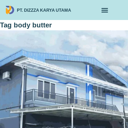
PT. DIZZZA KARYA UTAMA
TENTANG KAMI
ALUR MAKLON
PRODUK MAKLON
Tag
body butter