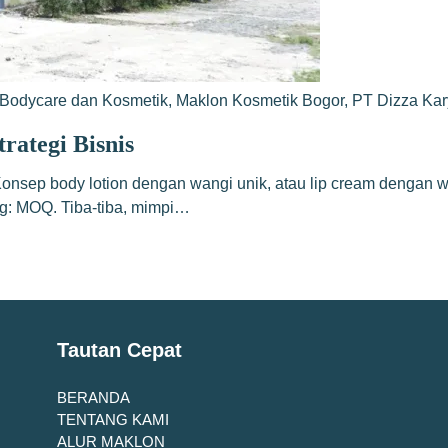
Bodycare dan Kosmetik
,
Maklon Kosmetik Bogor
,
PT Dizza Ka
ategi Bisnis
 Konsep body lotion dengan wangi unik, atau lip cream denga
ng: MOQ. Tiba-tiba, mimpi…
Tautan Cepat
BERANDA
TENTANG KAMI
ALUR MAKLON