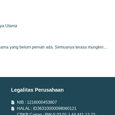
rya Utama
n warna yang belum pernah ada. Semuanya terasa mungkin…
Legalitas Perusahaan
NIB : 1216000453807
HALAL : ID36310000098060121
CPKB Cairan : PW-S.03.01.1.44.441.12.22-