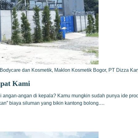
Bodycare dan Kosmetik
,
Maklon Kosmetik Bogor
,
PT Dizza Ka
mpat Kami
adi angan-angan di kepala? Kamu mungkin sudah punya ide pro
akan” biaya siluman yang bikin kantong bolong.…