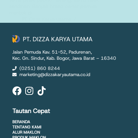
sendirian. Banyak brand owner pemula
mentok di…
PT. Dizza Karya Utama
7 September 2025
PT. DIZZA KARYA UTAMA
Jalan Pemuda Kav. 51-52, Padurenan,
Kec. Gn. Sindur, Kab. Bogor, Jawa Barat – 16340
(0251) 860 8244
marketing@dizzakaryautama.co.id
Tautan Cepat
BERANDA
TENTANG KAMI
ALUR MAKLON
PRODUK MAKLON