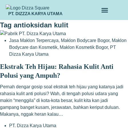
PT. DIZZZA KARYA UTAMA
TENTANG KAMI
ALUR MAKLON
PRODUK MAKLON
Tag
antioksidan kulit
Jasa Maklon Terpercaya
,
Maklon Bodycare Bogor
,
Maklon
Bodycare dan Kosmetik
,
Maklon Kosmetik Bogor
,
PT
Dizza Karya Utama
Ekstrak Teh Hijau: Rahasia Kulit Anti
Polusi yang Ampuh?
Pernah dengar gosip soal ekstrak teh hijau yang katanya jadi
rahasia kulit anti polusi? Wah, di tengah polusi udara yang
makin “menggila” di kota-kota besar, kulit kita kan jadi
gampang banget kusam, jerawatan, bahkan keriput duluan.
Makanya, nggak heran kalau…
PT. Dizza Karya Utama