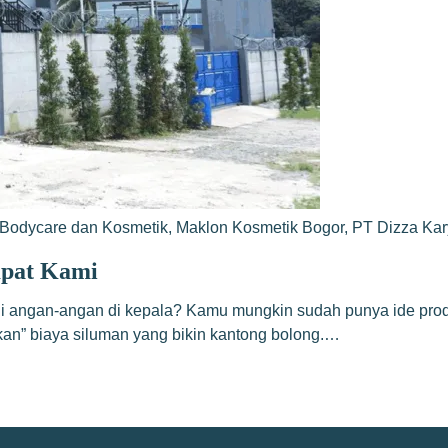
Bodycare dan Kosmetik
,
Maklon Kosmetik Bogor
,
PT Dizza Ka
mpat Kami
adi angan-angan di kepala? Kamu mungkin sudah punya ide pro
akan” biaya siluman yang bikin kantong bolong.…